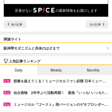
見逃せない
の最新情報をお届けします
前の記事
次の記事
関連サイト
阪神間モダニズムと具体のはざまで
人気記事ランキング
Daily
Weekly
Monthly
想像を超えてくる！ミュージカルファン必聴 日本ミュー…
1
位
仙台貨物 2年半ぶり活動再開！ 新曲「いっち! いっち!!…
2
位
ミュージカル『ゴースト』両バージョンのゲネプロレポー…
3
位