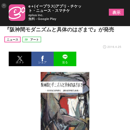
×
e＋(イープラス)アプリ - チケッ
ト・ニュース・スマチケ
表示
eplus inc.
無料 - Google Play
幻の洋画家・長谷眞次郎による作品群が初の画集化
『阪神間モダニズムと具体のはざまで』が発売
ニュース
アート
2016.4.25
ポスト
シェア
送る