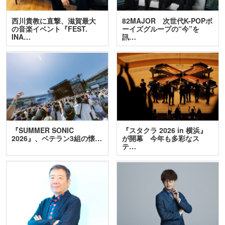
西川貴教に直撃、滋賀最大
82MAJOR 次世代K-POPボ
の音楽イベント『FEST.
ーイズグループの“今”を
INA…
訊…
『SUMMER SONIC
『スタクラ 2026 in 横浜』
2026』、ベテラン3組の懐…
が開幕 今年も多彩なス
テ…