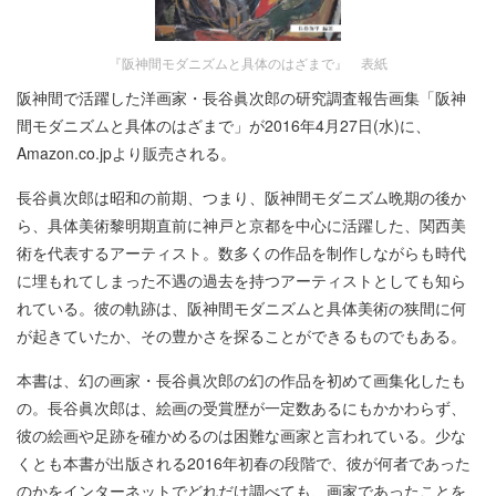
『阪神間モダニズムと具体のはざまで』 表紙
阪神間で活躍した洋画家・長谷眞次郎の研究調査報告画集「阪神
間モダニズムと具体のはざまで」が2016年4月27日(水)に、
Amazon.co.jpより販売される。
長谷眞次郎は昭和の前期、つまり、阪神間モダニズム晩期の後か
ら、具体美術黎明期直前に神戸と京都を中心に活躍した、関西美
術を代表するアーティスト。数多くの作品を制作しながらも時代
に埋もれてしまった不遇の過去を持つアーティストとしても知ら
れている。彼の軌跡は、阪神間モダニズムと具体美術の狭間に何
が起きていたか、その豊かさを探ることができるものでもある。
本書は、幻の画家・長谷眞次郎の幻の作品を初めて画集化したも
の。長谷眞次郎は、絵画の受賞歴が一定数あるにもかかわらず、
彼の絵画や足跡を確かめるのは困難な画家と言われている。少な
くとも本書が出版される2016年初春の段階で、彼が何者であった
のかをインターネットでどれだけ調べても、画家であったことを