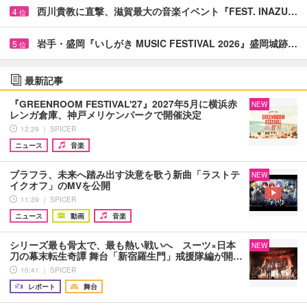
西川貴教に直撃、滋賀最大の音楽イベント『FEST. INAZU…
4
位
岩手・盛岡『いしがき MUSIC FESTIVAL 2026』盛岡城跡…
5
位
最新記事
『GREENROOM FESTIVAL'27』2027年5月に横浜赤
NEW
レンガ倉庫、神戸メリケンパークで開催決定
12:29 ｜ SPICER
ニュース
音楽
ブラフラ、未来へ踏み出す決意を歌う新曲「ラストテ
NEW
イクオフ」のMVを公開
11:39 ｜ SPICER
ニュース
動画
音楽
シリーズ最も骨太で、最も熱い戦いへ スーツ×日本
NEW
刀の幕末転生奇譚 舞台「新宿羅生門」戒援隊編が開…
10:41 ｜ SPICER
レポート
舞台