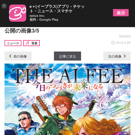
×
e＋(イープラス)アプリ - チケッ
ト・ニュース・スマチケ
表示
eplus inc.
無料 - Google Play
THE ALFEEがニューシングル4種のアートワークを
公開の画像3/5
SPICER
2016.4.28
ニュース
音楽
前の画像
記事に戻る
次の画像