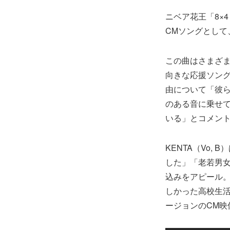
ニベア花王「8×
CMソングとして
この曲はさまざ
向きな応援ソング
由について「彼
のある音に乗せ
いる」とコメン
KENTA（Vo
した」「老若男女
込みをアピール
しかった高校生活
ージョンのCM映