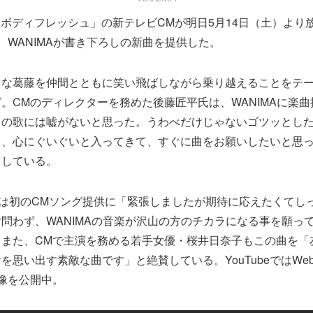
4 ボディフレッシュ」の新テレビCMが明日5月14日（土）より
、WANIMAが書き下ろしの新曲を提供した。
まな葛藤を仲間とともに笑い飛ばしながら乗り越えることをテ
。CMのディレクターを務めた後藤匠平氏は、WANIMAに楽
らの歌には嘘がないと思った。うわべだけじゃないゴツッとし
て、心にぐいぐいと入ってきて、すぐに曲をお願いしたいと思
トしている。
, B）は初のCMソング提供に「緊張しましたが期待に応えたくて
問わず、WANIMAの音楽が沢山の方のチカラになる事を願っ
。また、CMで主演を務める若手女優・桜井日奈子もこの曲を「
を思い出す素敵な曲です」と絶賛している。YouTubeではWe
像を公開中。