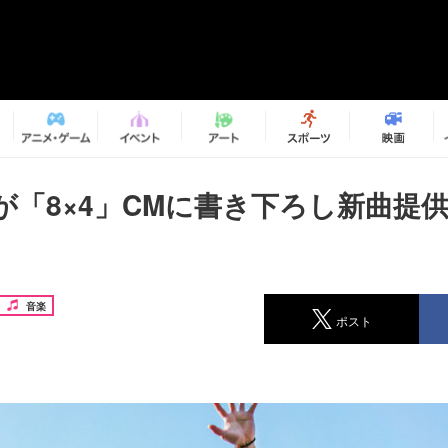
Aが「8×4」CMに書き下ろし新曲提
音楽
ポスト