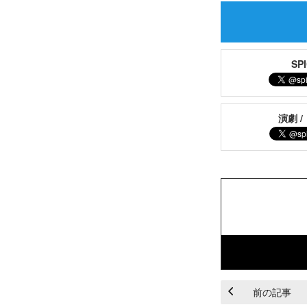
S
演劇 /
前の記事