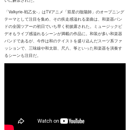
「Valkyrie-戦乙女-」はTVアニメ「双星の陰陽師」のオープニング
テーマとして注目を集め、その疾走感溢れる楽曲は、和楽器バン
ドの全国ツアーの初日でいち早く初披露された。ミュージックビ
デオもライブ感溢れるシーンが満載の作品に。和装が多い和楽器
バンドであるが、今作は和のテイストを盛り込んだスーツ系ファ
ッションで、三味線や和太鼓、尺八、筝といった和楽器を演奏す
るシーンも注目だ。