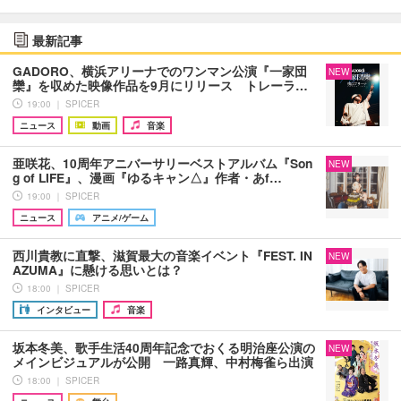
最新記事
GADORO、横浜アリーナでのワンマン公演『一家団
NEW
欒』を収めた映像作品を9月にリリース トレーラ…
19:00 ｜ SPICER
ニュース
動画
音楽
亜咲花、10周年アニバーサリーベストアルバム『Son
NEW
g of LIFE』、漫画『ゆるキャン△』作者・あf…
19:00 ｜ SPICER
ニュース
アニメ/ゲーム
西川貴教に直撃、滋賀最大の音楽イベント『FEST. IN
NEW
AZUMA』に懸ける思いとは？
18:00 ｜ SPICER
インタビュー
音楽
坂本冬美、歌手生活40周年記念でおくる明治座公演の
NEW
メインビジュアルが公開 一路真輝、中村梅雀ら出演
18:00 ｜ SPICER