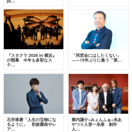
訊…
『スタクラ 2026 in 横浜』
「同窓会にはしたくない」
が開幕 今年も多彩なス
――15年ぶりに集う「第…
テ…
石井琢磨「人生の宝物にな
横内謙介×みょんふぁ×糸あ
るように」 初披露曲やレ
やつり人形一糸座 創作
ア…
人…