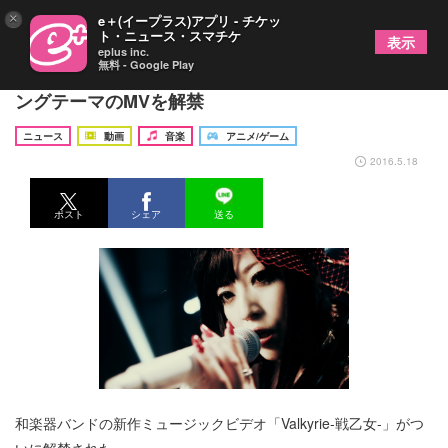
×
e＋(イープラス)アプリ - チケッ
ト・ニュース・スマチケ
表示
eplus inc.
無料 - Google Play
和楽器バンド TVアニメ「双星の陰陽師」オープニ
ングテーマのMVを解禁
ニュース
動画
音楽
アニメ/ゲーム
2016.5.18
ポスト
シェア
送る
和楽器バンドの新作ミュージックビデオ「Valkyrie-戦乙女-」がつ
いに解禁された。