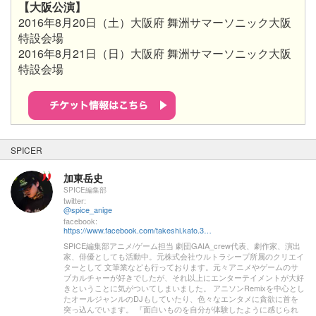
【大阪公演】
2016年8月20日（土）大阪府 舞洲サマーソニック大阪
特設会場
2016年8月21日（日）大阪府 舞洲サマーソニック大阪
特設会場
SPICER
加東岳史
SPICE編集部
twitter:
@spice_anige
facebook:
https://www.facebook.com/takeshi.kato.3557
SPICE編集部アニメ/ゲーム担当 劇団GAIA_crew代表、劇作家、演出
家、俳優としても活動中。元株式会社ウルトラシープ所属のクリエイ
ターとして 文筆業なども行っております。元々アニメやゲームのサ
ブカルチャーが好きでしたが、それ以上にエンターテイメントが大好
きということに気がついてしまいました。 アニソンRemixを中心とし
たオールジャンルのDJもしていたり、色々なエンタメに貪欲に首を
突っ込んでいます。 『面白いものを自分が体験したように感じられ