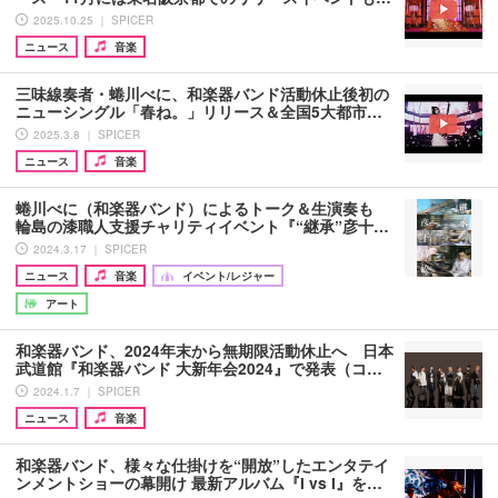
2025.10.25 ｜ SPICER
ニュース
音楽
三味線奏者・蜷川べに、和楽器バンド活動休止後初の
ニューシングル「春ね。」リリース＆全国5大都市…
2025.3.8 ｜ SPICER
ニュース
音楽
蜷川べに（和楽器バンド）によるトーク＆生演奏も
輪島の漆職人支援チャリティイベント『“継承”彦十…
2024.3.17 ｜ SPICER
ニュース
音楽
イベント/レジャー
アート
和楽器バンド、2024年末から無期限活動休止へ 日本
武道館『和楽器バンド 大新年会2024』で発表（コ…
2024.1.7 ｜ SPICER
ニュース
音楽
和楽器バンド、様々な仕掛けを“開放”したエンタテイ
ンメントショーの幕開け 最新アルバム『I vs I』を…