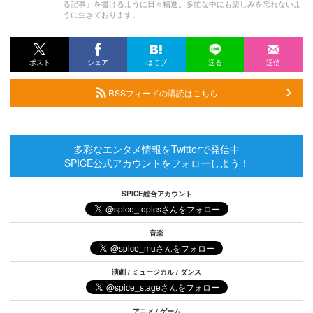
る記事』を書けるように日々精進。多忙な中にも楽しみを忘れないよ
うに生きております。
ポスト
シェア
はてブ
送る
送信
RSSフィードの購読はこちら
多彩なエンタメ情報をTwitterで発信中
SPICE公式アカウントをフォローしよう！
SPICE総合アカウント
音楽
演劇 / ミュージカル / ダンス
アニメ / ゲーム