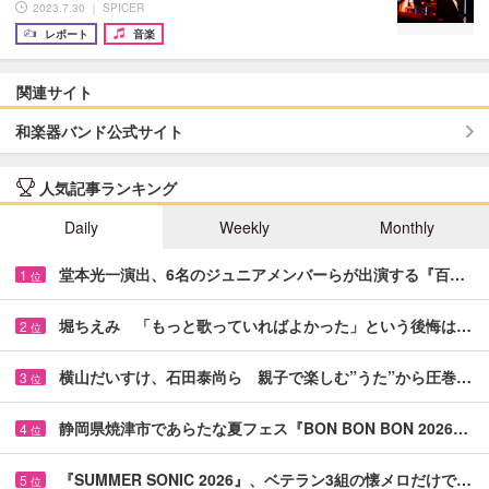
2023.7.30 ｜ SPICER
レポート
音楽
関連サイト
和楽器バンド公式サイト
人気記事ランキング
Daily
Weekly
Monthly
堂本光一演出、6名のジュニアメンバーらが出演する『百…
1
位
堀ちえみ 「もっと歌っていればよかった」という後悔は…
2
位
横山だいすけ、石田泰尚ら 親子で楽しむ”うた”から圧巻…
3
位
静岡県焼津市であらたな夏フェス『BON BON BON 2026…
4
位
『SUMMER SONIC 2026』、ベテラン3組の懐メロだけで…
5
位