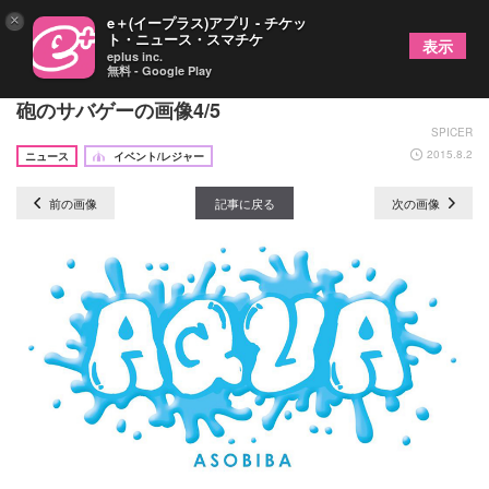
×
e＋(イープラス)アプリ - チケッ
ト・ニュース・スマチケ
表示
eplus inc.
無料 - Google Play
夏季限定オープン！大人も子どもも楽しめる、水鉄
砲のサバゲーの画像4/5
SPICER
2015.8.2
ニュース
イベント/レジャー
前の画像
記事に戻る
次の画像