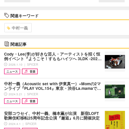
関連キーワード
中村一義
関連記事
Cody・Lee(李)が好きな芸人・アーティストを招く恒
例イベント『ようこそ！すももハイツへ 3LDK -202…
2026.1.10 ｜ SPICER
ニュース
音楽
中村一義（Acoustic set with 伊東真一）×Momの2マ
ンライブ『PLAY VOL.154』東京・渋谷La.mamaで…
2024.5.21 ｜ SPICER
ニュース
音楽
安部コウセイ、中村一義、橋本薫が出演 新宿LOFT
歌舞伎町移転25周年記念公演『邂逅』6月に開催決定
2024.4.1 ｜ SPICER