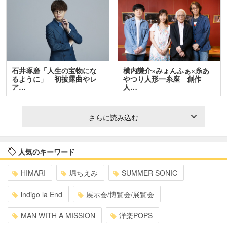
石井琢磨「人生の宝物にな
横内謙介×みょんふぁ×糸あ
るように」 初披露曲やレ
やつり人形一糸座 創作
ア…
人…
さらに読み込む
人気のキーワード
HIMARI
堀ちえみ
SUMMER SONIC
indigo la End
展示会/博覧会/展覧会
MAN WITH A MISSION
洋楽POPS