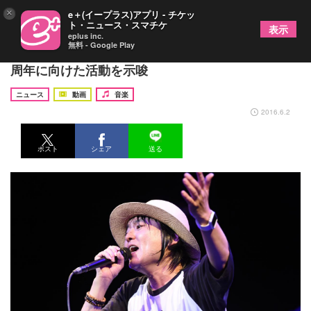
×
e＋(イープラス)アプリ - チケッ
ト・ニュース・スマチケ
表示
eplus inc.
無料 - Google Play
中村一義 4年ぶり新作を携えた全国ツアーに幕、20
周年に向けた活動を示唆
ニュース
動画
音楽
2016.6.2
ポスト
シェア
送る