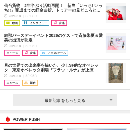
仙台貨物 2年半ぶり活動再開！ 新曲「いっち! いっ
ち!!」完成までの紆余曲折、トゥアーの見どころと…
2026.8.8 ｜ SPICER
動画
インタビュー
音楽
結那バースデーイベント2026のゲストで斉藤朱夏＆愛
美の出演が決定
2026.8.8 ｜ SPICER
ニュース
音楽
アニメ/ゲーム
月の世界での出来事を描いた、少しSF的なオペレッ
タ 東京オペレッタ劇場『フラウ・ルナ』が上演
2026.8.8 ｜ SPICER
ニュース
舞台
最新記事をもっと見る
POWER PUSH