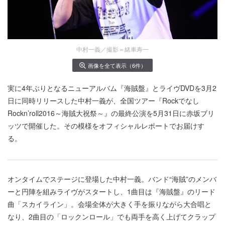
中村一義／撮影＝緒車寿一
画像を全て表示（6件）
実に4年ぶりとなるニューアルバム『海賊盤』とライヴDVDを3月2
日に同時リリースした中村一義が、全国ツアー『Rockでなし
Rockn’roll2016～海賊大祝祭～』の最終公演を5月31日に赤坂ブリ
ッツで開催した。その模様をオフィシャルレポートでお届けす
る。
オンタイムでステージに登場した中村一義。バンド“海賊”のメンバ
ーと円陣を組みライヴがスタートし、1曲目は『海賊盤』のリード
曲「スカイライン」。会場全体が大きく手を振りながら大合唱と
なり、2曲目の「ロックンロール」でも両手を高く上げてクラップ