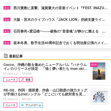
西川貴教に直撃、滋賀最大の音楽イベント『FEST. INAZU…
2
位
大阪・茨木のライブハウス「JACK LION」存続支援ライ…
3
位
石田泰尚×渡辺雄一――破格の“音楽魂”が静かに燃える …
4
位
坂本冬美、歌手生活40周年記念でおくる明治座公演のメイ…
5
位
最新記事
Cocco、沖縄の歌を集めたニューアルバム『ハナウム
NEW
イ』のリリースが決定 「強く儚い者たち from oki…
2026.8.8 ｜ SPICER
ニュース
音楽
RE-GE、作詞・畑亜貴、作曲・山口朗彦の強力タッグ
が手掛ける2ndシングル「どこにいても絶対君を見…
2026.8.8 ｜ SPICER
ニュース
アニメ/ゲーム