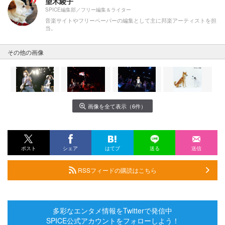
望木綾子
SPICE編集部／フリー編集＆ライター
音楽サイトやフリーペーパーの編集として主に邦楽アーティストを担
当。
その他の画像
画像を全て表示（6件）
ポスト
シェア
はてブ
送る
送信
RSSフィードの購読はこちら
多彩なエンタメ情報をTwitterで発信中
SPICE公式アカウントをフォローしよう！