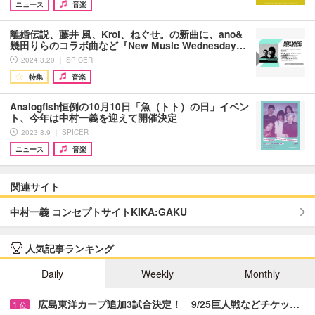
ニュース
音楽
離婚伝説、藤井 風、Kroi、ねぐせ。の新曲に、ano&
幾田りらのコラボ曲など『New Music Wednesday…
2024.3.20 ｜ SPICER
特集
音楽
Analogfish恒例の10月10日「魚（トト）の日」イベン
ト、今年は中村一義を迎えて開催決定
2023.8.9 ｜ SPICER
ニュース
音楽
関連サイト
中村一義 コンセプトサイトKIKA:GAKU
人気記事ランキング
Daily
Weekly
Monthly
広島東洋カープ追加3試合決定！ 9/25巨人戦などチケッ…
1
位