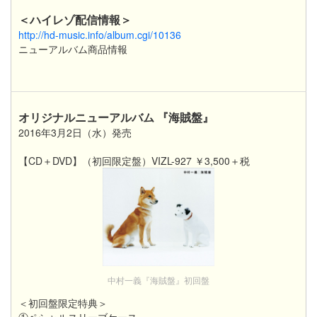
＜ハイレゾ配信情報＞
http://hd-music.info/album.cgi/10136
ニューアルバム商品情報
オリジナルニューアルバム 『
海賊盤
』
2016年3月2日（水）発売
【CD＋DVD】（初回限定盤）VIZL-927 ￥3,500＋税
中村一義『海賊盤』初回盤
＜初回盤限定特典＞
①ペシャルスリーブケース