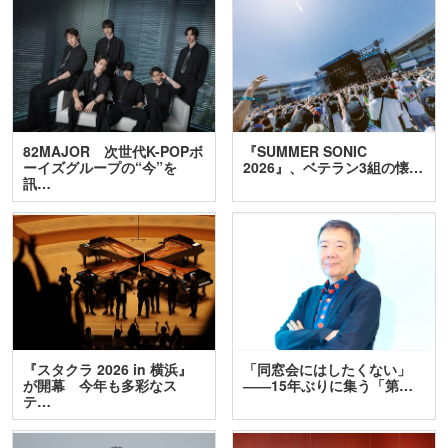
82MAJOR 次世代K-POPボ
『SUMMER SONIC
ーイズグループの“今”を
2026』、ベテラン3組の懐…
訊…
『スタクラ 2026 in 横浜』
「同窓会にはしたくない」
が開幕 今年も多彩なス
――15年ぶりに集う「第…
テ…