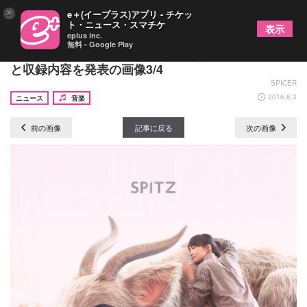
×
e＋(イープラス)アプリ - チケッ
ト・ニュース・スマチケ
表示
eplus inc.
無料 - Google Play
スピッツ、ニューアルバム『醒めない』のジャケ写
と収録内容を発表の画像3/4
SPICER
2016.6.3
ニュース
音楽
前の画像
記事に戻る
次の画像