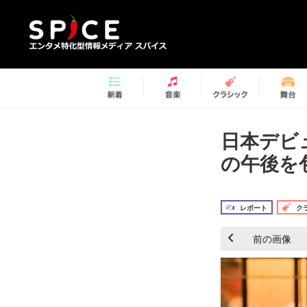
日本デビ
の午後を
レポート
ク
前の画像