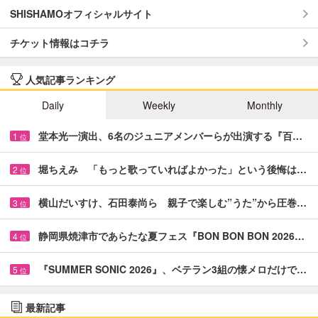
SHISHAMOオフィシャルサイト
チケット情報はコチラ
人気記事ランキング
Daily
Weekly
Monthly
堂本光一演出、6名のジュニアメンバーらが出演する『百…
1
位
堀ちえみ 「もっと歌っていればよかった」という後悔は…
2
位
横山だいすけ、石田泰尚ら 親子で楽しむ”うた”から圧巻…
3
位
静岡県焼津市であらたな夏フェス『BON BON BON 2026…
4
位
『SUMMER SONIC 2026』、ベテラン3組の懐メロだけで…
5
位
最新記事