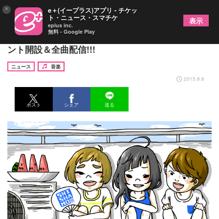
×
e＋(イープラス)アプリ - チケッ
ト・ニュース・スマチケ
表示
eplus inc.
無料 - Google Play
いつでもどこでもSHISHAMO!!! LINE公式アカウ
ント開設＆全曲配信!!!
ニュース
音楽
2015.8.6
ポスト
シェア
送る