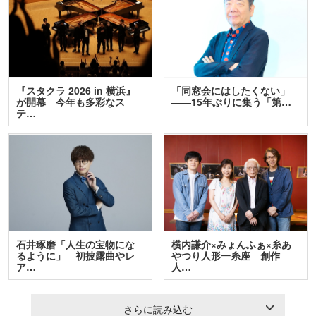
『スタクラ 2026 in 横浜』
「同窓会にはしたくない」
が開幕 今年も多彩なス
――15年ぶりに集う「第…
テ…
石井琢磨「人生の宝物にな
横内謙介×みょんふぁ×糸あ
るように」 初披露曲やレ
やつり人形一糸座 創作
ア…
人…
さらに読み込む