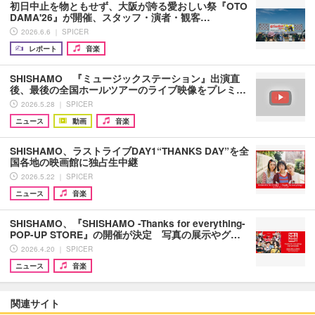
初日中止を物ともせず、大阪が誇る愛おしい祭『OTO
DAMA'26』が開催、スタッフ・演者・観客…
2026.6.6 ｜ SPICER
レポート
音楽
SHISHAMO 『ミュージックステーション』出演直
後、最後の全国ホールツアーのライブ映像をプレミ…
2026.5.28 ｜ SPICER
ニュース
動画
音楽
SHISHAMO、ラストライブDAY1“THANKS DAY”を全
国各地の映画館に独占生中継
2026.5.22 ｜ SPICER
ニュース
音楽
SHISHAMO、『SHISHAMO -Thanks for everything-
POP-UP STORE』の開催が決定 写真の展示やグ…
2026.4.20 ｜ SPICER
ニュース
音楽
関連サイト