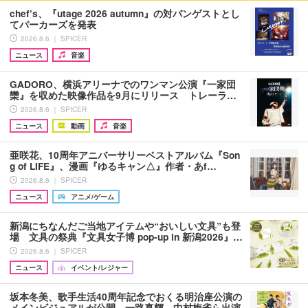
chef’s、『utage 2026 autumn』の対バンゲストとし
てパーカーズを発表
2026.8.6 ｜ SPICER
ニュース
音楽
GADORO、横浜アリーナでのワンマン公演『一家団
欒』を収めた映像作品を9月にリリース トレーラ…
2026.8.6 ｜ SPICER
ニュース
動画
音楽
亜咲花、10周年アニバーサリーベストアルバム『Son
g of LIFE』、漫画『ゆるキャン△』作者・あf…
2026.8.6 ｜ SPICER
ニュース
アニメ/ゲーム
新潟にちなんだご当地アイテムや“おいしい文具”も登
場 文具の祭典『文具女子博 pop-up in 新潟2026』…
2026.8.6 ｜ SPICER
ニュース
イベント/レジャー
坂本冬美、歌手生活40周年記念でおくる明治座公演の
メインビジュアルが公開 一路真輝、中村梅雀ら出演