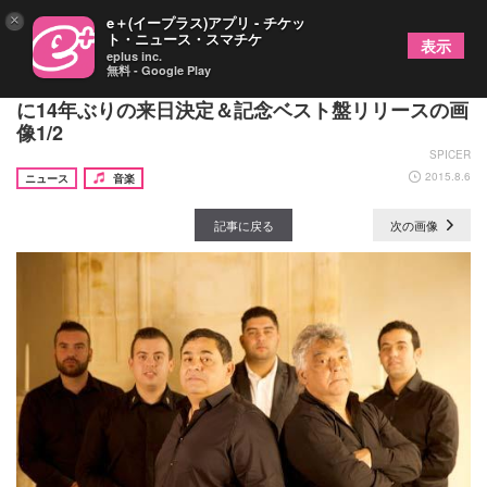
×
e＋(イープラス)アプリ - チケッ
ト・ニュース・スマチケ
表示
eplus inc.
無料 - Google Play
ジプシーサウンドの巨匠・ジプシー・キングス、実
に14年ぶりの来日決定＆記念ベスト盤リリースの画
像1/2
SPICER
2015.8.6
ニュース
音楽
記事に戻る
次の画像