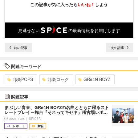
この記事が気に入ったら
いいね！
しよう
見逃せない
の最新情報をお届けします
前の記事
次の記事
関連キーワード
邦楽POPS
邦楽ロック
GRe4N BOYZ
関連記事
まぶしい青春、GRe4N BOYZの名曲とともに綴るスト
レートプレイ～舞台『それってキセキ』稽古場レポ…
2025.7.29 ｜ SPICER
レポート
舞台