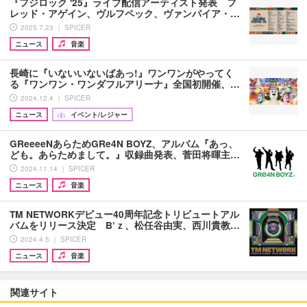
『フジロック '25』ライブ配信アーティスト発表 フ
レッド・アゲイン、ヴルフペック、ヴァンパイア・…
2025.7.23 ｜ SPICER
ニュース
音楽
長崎に『いないいないばあっ!』ワンワンがやってく
る『ワンワン・ワンダフルアリーナ』全国初開催、…
2024.12.4 ｜ SPICER
ニュース
イベント/レジャー
GReeeeNあらためGRe4N BOYZ、アルバム『あっ、
ども。あらためまして。』収録曲発表、菅田将暉主…
2024.11.14 ｜ SPICER
ニュース
音楽
TM NETWORKデビュー40周年記念トリビュートアル
バムをリリース決定 B’ｚ、松任谷由実、西川貴教…
2024.4.5 ｜ SPICER
ニュース
音楽
関連サイト