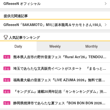
GReeeeN オフィシャル
提供元関連記事
GReeeeN「SAKAMOTO」MVに坂本龍馬＆サカモトさん150人
人気記事ランキング
Daily
Weekly
Monthly
熊本県人吉市の野外音楽フェス『Rural Act'26』TENDOU…
1
位
埼玉であらたな文具販売イベントがスタート 『まるっと…
2
位
福島最大級の音楽フェス『LIVE AZUMA 2026』無料で楽…
3
位
『キングダム』連載20周年記念「キンキンキングダム」渋…
4
位
静岡県焼津市であらたな夏フェス『BON BON BON 2026…
5
位