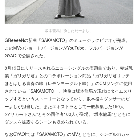
坂本龍馬に扮しただーよし。
GReeeeNの新曲「SAKAMOTO」のミュージックビデオが完成。
このMVのショートバージョンがYouTube、フルバージョンが
GYAO!で公開された。
8月19日にリリースされるニューシングルの表題曲であり、赤城乳
業「ガリガリ君」とのコラボレーション商品「ガリガリ君リッチ
ほとばしる青春の味（レモンヨーグルト味）」のCMソングに使用
されている「SAKAMOTO」。映像は坂本龍馬が現代にタイムスリ
ップするというストーリーとなっており、坂本役をダンサーのだ
ーよしが担当した。またエキストラとして一般募集した150人
の“サカモトさん”とその同伴者100人が登場。“坂本龍馬”とともに
ダンスを披露するシーンも収められている。
なおGYAO!では「SAKAMOTO」のMVとともに、シングルのカッ