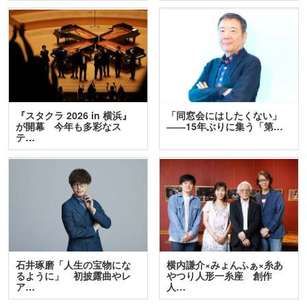
『スタクラ 2026 in 横浜』
「同窓会にはしたくない」
が開幕 今年も多彩なス
――15年ぶりに集う「第…
テ…
石井琢磨「人生の宝物にな
横内謙介×みょんふぁ×糸あ
るように」 初披露曲やレ
やつり人形一糸座 創作
ア…
人…