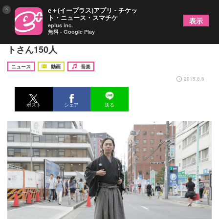
×
e＋(イープラス)アプリ - チケッ
ト・ニュース・スマチケ
表示
eplus inc.
無料 - Google Play
GReeeeN「SAKAMOTO」MVに坂本龍馬＆サカモ
トさん150人
ニュース
動画
音楽
2015.8.6
ポスト
シェア
送る