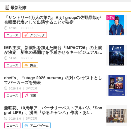
最新記事
『サントリー1万人の第九』Aぇ! groupの佐野晶哉が
NEW
合唱団代表として出演することが決定
10:00 ｜ SPICER
ニュース
クラシック
IMP.主演、新演出を加えた舞台『IMPACT26』の上演
が決定 新生の幕開けを予感させるキービジュアル…
04:00 ｜ SPICER
ニュース
舞台
chef’s、『utage 2026 autumn』の対バンゲストとし
てパーカーズを発表
2026.8.6 ｜ SPICER
ニュース
音楽
亜咲花、10周年アニバーサリーベストアルバム『Son
g of LIFE』、漫画『ゆるキャン△』作者・あf…
2026.8.6 ｜ SPICER
ニュース
アニメ/ゲーム