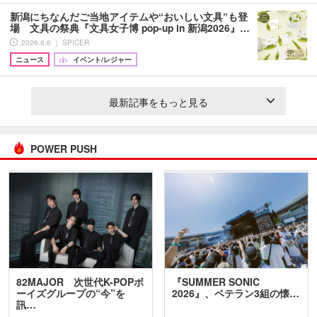
新潟にちなんだご当地アイテムや“おいしい文具”も登
場 文具の祭典『文具女子博 pop-up in 新潟2026』…
2026.8.6 ｜ SPICER
ニュース
イベント/レジャー
最新記事をもっと見る
POWER PUSH
82MAJOR 次世代K-POPボ
『SUMMER SONIC
ーイズグループの“今”を
2026』、ベテラン3組の懐…
訊…