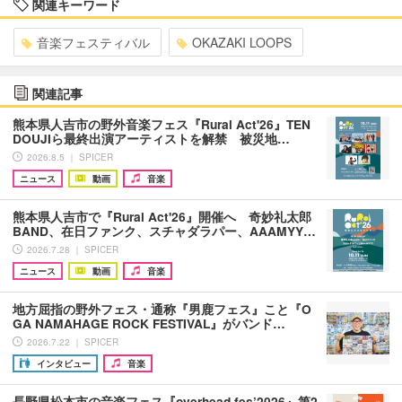
関連キーワード
音楽フェスティバル
OKAZAKI LOOPS
関連記事
熊本県人吉市の野外音楽フェス『Rural Act'26』TEN
DOUJIら最終出演アーティストを解禁 被災地…
2026.8.5 ｜ SPICER
ニュース
動画
音楽
熊本県人吉市で『Rural Act'26』開催へ 奇妙礼太郎
BAND、在日ファンク、スチャダラパー、AAAMYY…
2026.7.28 ｜ SPICER
ニュース
動画
音楽
地方屈指の野外フェス・通称『男鹿フェス』こと『O
GA NAMAHAGE ROCK FESTIVAL』がバンド…
2026.7.22 ｜ SPICER
インタビュー
音楽
長野県松本市の音楽フェス『overhead fes’2026』第2