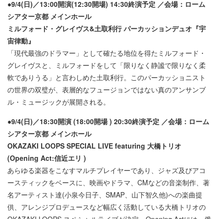
●9/4(日)／13:00開演(12:30開場) 14:30終演予定 ／会場：ローム
シアター京都 メインホール
ミルフォード・グレイヴス&土取利行 パーカッションデュオ『宇
宙律動』
「現代最強のドラマー」として確たる地位を得たミルフォード・
グレイヴスと、ミルフォードをして「限りなく静謐で限りなく柔
軟でありうる」と言わしめた土取利行。このパーカッショニスト
の世界の双璧が、表層的なフュージョンではない真のアンサンブ
ル・ミュージックが展開される。
●9/4(日)／18:30開演 (18:00開場 ) 20:30終演予定 ／会場：ローム
シアター京都 メインホール
OKAZAKI LOOPS SPECIAL LIVE featuring 大橋トリオ
(Opening Act:信近エリ )
あらゆる楽器をこなすマルチプレイヤーであり、ジャズ及びアコ
ースティックをベースに、映画やドラマ、CMなどの音楽制作、著
名アーティスト達(小泉今日子、SMAP、山下智久他)への楽曲提
供、アレンジプロデュースなど幅広く活動している大橋トリオの
OKAZAKI LOOPS スペシャルライブが決定。Opening Actには、俄