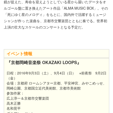
鏡が捉えた、寿命を迎えようとしている星から届いたデータをオ
ルゴール盤に置き換えたアート作品「ALMA MUSIC BOX」。その
「死にゆく星のメロディ」をもとに、国内外で活躍するミュージ
シャンが作っ た楽曲を、京都市交響楽団とともに奏でる。世界初
上演の壮大なスケールのコンサートとなる予定だ。
イベント情報
『京都岡崎音楽祭 OKAZAKI LOOPS』
日程：2016年9月3日（土）、9月4日（日） ※前夜祭 9月2日
（金）
会場：京都府 ロームシアター京都、平安神宮、みやこめっせ、
岡崎公園、京都国立近代美術館、京都市美術館
参加作家：
広上淳一＆京都市交響楽団
高木正勝
名和晃平