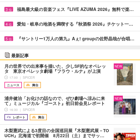
福島最大級の音楽フェス『LIVE AZUMA 2026』無料で楽…
3
位
愛知・岐阜の地酒を満喫する『秋酒祭 2026』チケット一…
4
位
『サントリー1万人の第九』Aぇ! groupの佐野晶哉が合唱…
5
位
最新記事
月の世界での出来事を描いた、少しSF的なオペレッ
NEW
タ 東京オペレッタ劇場『フラウ・ルナ』が上演
17:00 ｜ SPICER
ニュース
舞台
浦井健治「お化けの話なので、ぜひ劇場へ涼みに来
NEW
て」ミュージカル『ゴースト』初日前会見レポート
16:30 ｜ SPICER
レポート
舞台
木梨憲武による3度目の全国巡回展『木梨憲武展－TO
UCH』北海道で初開催 8月22日（土）までサッ…