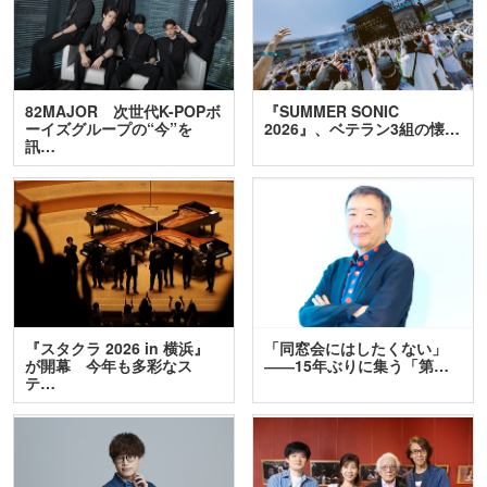
82MAJOR 次世代K-POPボ
『SUMMER SONIC
ーイズグループの“今”を
2026』、ベテラン3組の懐…
訊…
『スタクラ 2026 in 横浜』
「同窓会にはしたくない」
が開幕 今年も多彩なス
――15年ぶりに集う「第…
テ…