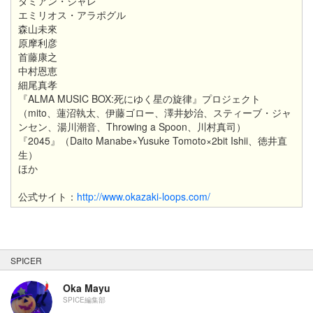
ダミアン・ジャレ
エミリオス・アラポグル
森山未來
原摩利彦
首藤康之
中村恩恵
細尾真孝
『ALMA MUSIC BOX:死にゆく星の旋律』プロジェクト
（mito、蓮沼執太、伊藤ゴロー、澤井妙治、スティーブ・ジャ
ンセン、湯川潮音、Throwing a Spoon、川村真司）
『2045』（Daito Manabe×Yusuke Tomoto×2bit Ishii、徳井直
生）
ほか
公式サイト：
http://www.okazaki-loops.com/
SPICER
Oka Mayu
SPICE編集部