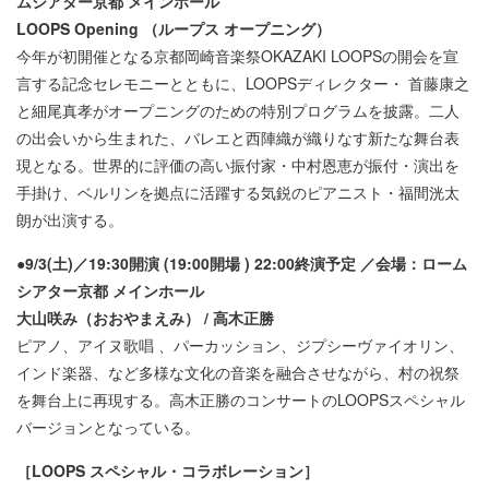
ムシアター京都 メインホール
LOOPS Opening （ループス オープニング）
今年が初開催となる京都岡崎音楽祭OKAZAKI LOOPSの開会を宣
言する記念セレモニーとともに、LOOPSディレクター・ 首藤康之
と細尾真孝がオープニングのための特別プログラムを披露。二人
の出会いから生まれた、バレエと西陣織が織りなす新たな舞台表
現となる。世界的に評価の高い振付家・中村恩恵が振付・演出を
手掛け、ベルリンを拠点に活躍する気鋭のピアニスト・福間洸太
朗が出演する。
●9/3(土)／19:30開演 (19:00開場 ) 22:00終演予定 ／会場：ローム
シアター京都 メインホール
大山咲み（おおやまえみ） / 高木正勝
ピアノ、アイヌ歌唱 、パーカッション、ジプシーヴァイオリン、
インド楽器、など多様な文化の音楽を融合させながら、村の祝祭
を舞台上に再現する。高木正勝のコンサートのLOOPSスペシャル
バージョンとなっている。
［LOOPS スペシャル・コラボレーション］