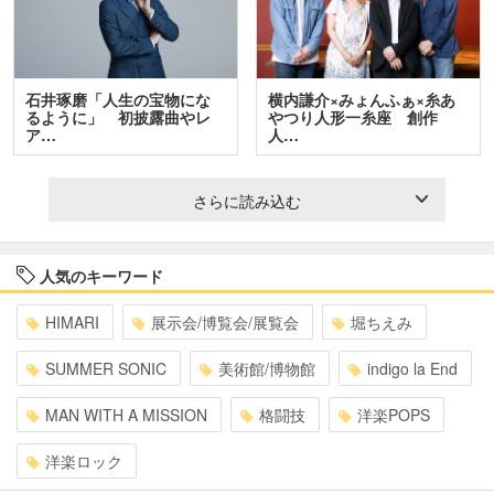
石井琢磨「人生の宝物にな
横内謙介×みょんふぁ×糸あ
るように」 初披露曲やレ
やつり人形一糸座 創作
ア…
人…
さらに読み込む
人気のキーワード
HIMARI
展示会/博覧会/展覧会
堀ちえみ
SUMMER SONIC
美術館/博物館
indigo la End
MAN WITH A MISSION
格闘技
洋楽POPS
洋楽ロック