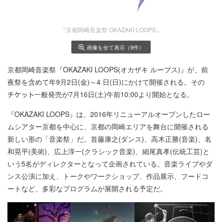
『京都岡崎音楽祭 OKAZAKI LOOPS』
画像を全て表示（9件）
京都岡崎音楽祭『OKAZAKI LOOPS(オカザキ ループス)』が、前
夜祭を含めて年9月2日(金)～4 日(日)にかけて開催される。その
一般発売が7月16日(土)午前10:00より開始となる。
『OKAZAKI LOOPS』は、2016年リニューアルオープンしたロー
ムシアター京都を中心に、京都の岡崎エリアを舞台に開催される
新しい形の「音楽祭」だ。首藤康之(ダンス)、高木正勝(音楽)、名
和晃平(美術)、広上淳一(クラシック音楽)、細尾真孝(伝統工芸)と
いう5名がディレクターとなって企画されている。音楽ライブやダ
ンス公演に加え、トークやワークショップ、作品展示、フードコ
ートなど、多彩なプログラムが展開される予定だ。