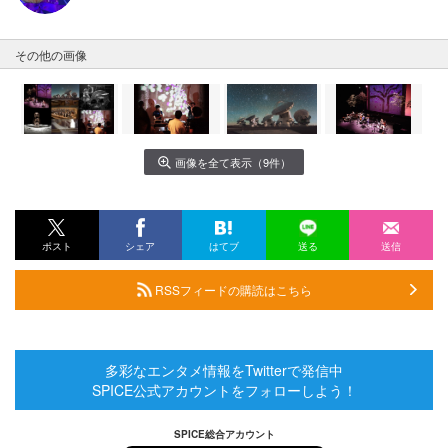
その他の画像
画像を全て表示（9件）
ポスト
シェア
はてブ
送る
送信
RSSフィードの購読はこちら
多彩なエンタメ情報をTwitterで発信中
SPICE公式アカウントをフォローしよう！
SPICE総合アカウント