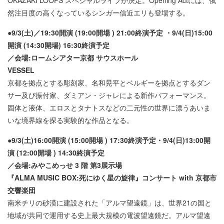
然注目度の高くなっているシンガー信近エリも登場する。
●9/3(土)／19:30開演 (19:00開場 ) 21:00終演予定 ・9/4(日)15:00
開演 (14:30開場) 16:30終演予定
／会場:ロームシアター京都 サウスホール
VESSEL
京都を拠点とする彫刻家、名和晃平とベルギーを拠点とするダン
サー及び振付家、ダミアン・ジャレによる新作パフォーマンス。
固体と液体、エロスとタナトスなどの二元性の世界に漂うあいま
いな境界線を探る実験的な作品となる。
●9/3(土)16:00開演 (15:00開場 ) 17:30終演予定・9/4(日)13:00開
演 (12:00開場 ) 14:30終演予定
／会場:みやこめっせ 3 階 第3展示場
『ALMA MUSIC BOX:死にゆく星の旋律』コンサート with 京都市
交響楽団
南米チリの砂漠に建設された「アルマ望遠鏡」は、世界21の国と
地域が共同で運用する史上最大規模の電波望遠鏡だ。アルマ望遠