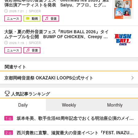
弾出演アーティストを発表 Salyu、アフロ、ヒグ…
2026.7.21 ｜ SPICER
ニュース
動画
音楽
大阪・夏の野外音楽フェス『RUSH BALL 2026』タイ
ムテーブルを公開 BUMP OF CHICKEN、Creepy …
2026.7.19 ｜ SPICER
ニュース
音楽
関連サイト
京都岡崎音楽祭 OKAZAKI LOOPS公式サイト
人気記事ランキング
Daily
Weekly
Monthly
坂本冬美、歌手生活40周年記念でおくる明治座公演のメイ…
1
位
西川貴教に直撃、滋賀最大の音楽イベント『FEST. INAZU…
2
位