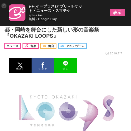
×
e＋(イープラス)アプリ - チケッ
ト・ニュース・スマチケ
表示
eplus inc.
無料 - Google Play
音楽・アート・ダンス・伝統文化などが融合！京
都・岡崎を舞台にした新しい形の音楽祭
『OKAZAKI LOOPS』
ニュース
音楽
舞台
アニメ/ゲーム
2016.7.7
ポスト
シェア
送る