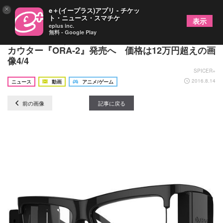
×
e＋(イープラス)アプリ - チケッ
ト・ニュース・スマチケ
表示
eplus inc.
無料 - Google Play
歩きスマホせずに『ポケモンGO』を楽しむ！ARス
カウター『ORA-2』発売へ 価格は12万円超えの画
像4/4
SPICER+
2016.8.14
ニュース
動画
アニメ/ゲーム
前の画像
記事に戻る