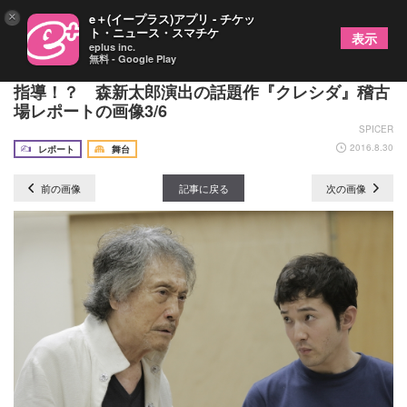
×
e＋(イープラス)アプリ - チケッ
ト・ニュース・スマチケ
表示
eplus inc.
無料 - Google Play
名優・平幹二朗が実力派若手俳優たちを厳しく演技
指導！？ 森新太郎演出の話題作『クレシダ』稽古
場レポートの画像3/6
SPICER
2016.8.30
レポート
舞台
前の画像
記事に戻る
次の画像