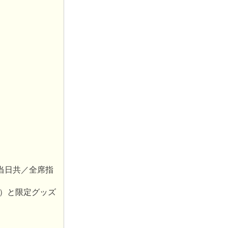
売・当日共／全席指
品）と限定グッズ