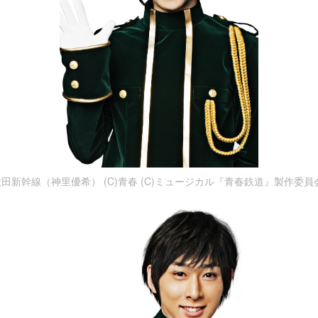
田新幹線（神里優希） (C)青春 (C)ミュージカル『青春鉄道』製作委員会