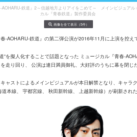
AOHARU-鉄道』2～信越地方よりアイをこめて～ メインビジュアル (C
カル『青春鉄道』製作委員会 ​
画像を全て表示（5件）
-AOHARU-鉄道』の第二弾公演が2016年11月に上演を控え
“鉄道”を擬人化することで話題となった ミュージカル『青春-AOH
を走り回り、 公演は連日満員御礼、大好評のうちに幕を閉じ
、キャストによるメインビジュアルが本日解禁となり、キャラ
海道本線、 宇都宮線、 秋田新幹線、 上越新幹線）が刷新され