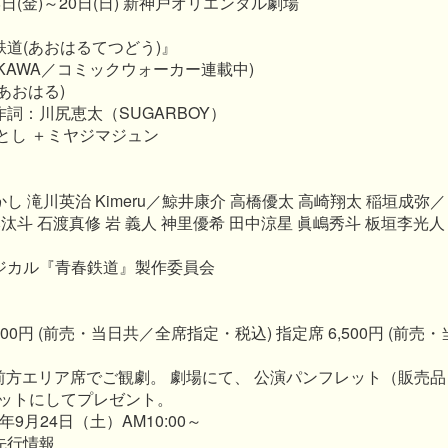
8日(金)～20日(日) 新神戸オリエンタル劇場
鉄道(あおはるてつどう)』
WA／コミックウォーカー連載中)
あおはる)
詞：川尻恵太（SUGARBOY）
ふとし ＋ミヤジマジュン
し 滝川英治 Kimeru／鯨井康介 高橋優太 高崎翔太 稲垣成弥／
汰斗 石渡真修 岩 義人 神里優希 田中涼星 眞嶋秀斗 板垣李光人
ジカル『青春鉄道』製作委員会
000円 (前売・当日共／全席指定・税込) 指定席 6,500円 (前
前方エリア席でご観劇。 劇場にて、 公演パンフレット（販売
ットにしてプレゼント。
6年9月24日（土）AM10:00～
先行情報