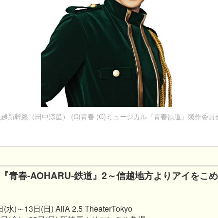
越新幹線（田中涼星） (C)青春 (C)ミュージカル『青春鉄道』製作委員会
『青春-AOHARU-鉄道』2～信越地方よりアイをこ
～13日(日) AiiA 2.5 TheaterTokyo