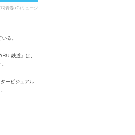
)青春 (C)ミュージ
ている。
ARU-鉄道』は、
た。
クタービジュアル
た。