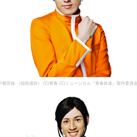
宇都宮線 （稲垣成弥） (C)青春 (C)ミュージカル『青春鉄道』製作委員会 