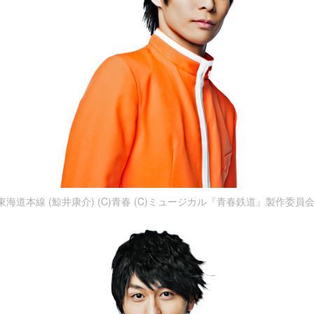
東海道本線 (鯨井康介) (C)青春 (C)ミュージカル『青春鉄道』製作委員会 