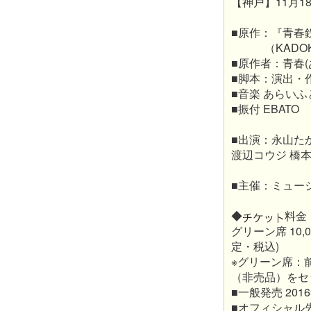
【神戸】11月1
■原作：『青春
（KADOKA
■原作者：青春(
■脚本：演出・作
■音楽 あらい
■振付 EBATO
■出演：永山たか
渡辺コウジ 橋本
■主催：ミュー
◆
料金
グリーン席 10,
定・税込)
※グリーン席：
（非売品）をセ
■一般発売 201
■オフィシャル