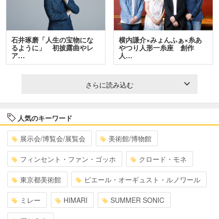
石井琢磨「人生の宝物にな
横内謙介×みょんふぁ×糸あ
るように」 初披露曲やレ
やつり人形一糸座 創作
ア…
人…
さらに読み込む
人気のキーワード
展示会/博覧会/展覧会
美術館/博物館
フィンセント・ファン・ゴッホ
クロード・モネ
東京都美術館
ピエール・オーギュスト・ルノワール
ミレー
HIMARI
SUMMER SONIC