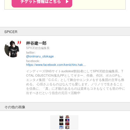
SPICER
秤谷建一郎
SPICE総合編集長
twitter:
@onimaru_otokage
facebook:
https://www.facebook.com/kenichiro.hakariya
インディーズSNSサイトaudioleaf創始者にしてSPICE総合編集長。T
OTAL OBJECTION鬼丸PPとしてギター、作曲、作詞、ボカロPも。
エンタメ集団「C.C.C」として舞台やエンタメをする集団の主宰も務
める。 心揺さぶるものはなんでも愛します。ノリノリで生きること
を信条に、「真」に才能のあるものは資本もコネもなくても世の中に
出すべきだという信念の元日々活動中
その他の画像