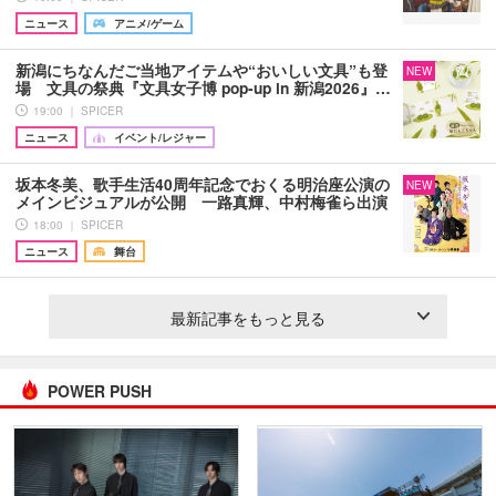
ニュース
アニメ/ゲーム
新潟にちなんだご当地アイテムや“おいしい文具”も登
NEW
場 文具の祭典『文具女子博 pop-up in 新潟2026』…
19:00 ｜ SPICER
ニュース
イベント/レジャー
坂本冬美、歌手生活40周年記念でおくる明治座公演の
NEW
メインビジュアルが公開 一路真輝、中村梅雀ら出演
18:00 ｜ SPICER
ニュース
舞台
最新記事をもっと見る
POWER PUSH