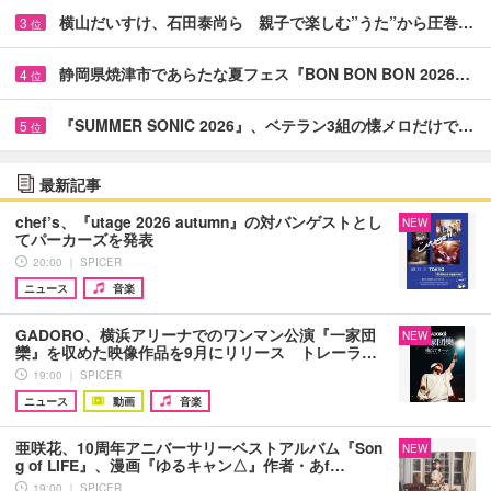
横山だいすけ、石田泰尚ら 親子で楽しむ”うた”から圧巻…
3
位
静岡県焼津市であらたな夏フェス『BON BON BON 2026…
4
位
『SUMMER SONIC 2026』、ベテラン3組の懐メロだけで…
5
位
最新記事
chef’s、『utage 2026 autumn』の対バンゲストとし
NEW
てパーカーズを発表
20:00 ｜ SPICER
ニュース
音楽
GADORO、横浜アリーナでのワンマン公演『一家団
NEW
欒』を収めた映像作品を9月にリリース トレーラ…
19:00 ｜ SPICER
ニュース
動画
音楽
亜咲花、10周年アニバーサリーベストアルバム『Son
NEW
g of LIFE』、漫画『ゆるキャン△』作者・あf…
19:00 ｜ SPICER