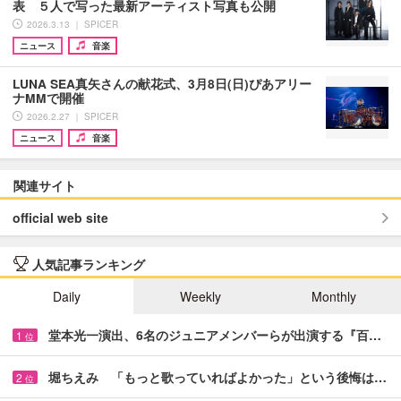
表 ５人で写った最新アーティスト写真も公開
2026.3.13 ｜ SPICER
ニュース
音楽
LUNA SEA真矢さんの献花式、3月8日(日)ぴあアリー
ナMMで開催
2026.2.27 ｜ SPICER
ニュース
音楽
関連サイト
official web site
人気記事ランキング
Daily
Weekly
Monthly
堂本光一演出、6名のジュニアメンバーらが出演する『百…
1
位
堀ちえみ 「もっと歌っていればよかった」という後悔は…
2
位