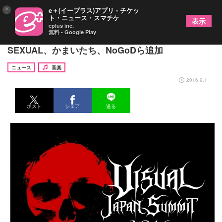
×
e＋(イープラス)アプリ - チケッ
ト・ニュース・スマチケ
表示
eplus inc.
無料 - Google Play
『VISUAL JAPAN SUMMIT 2016』第5弾でBY-
SEXUAL、かまいたち、NoGoDら追加
ニュース
音楽
2016.9.1
ポスト
シェア
送る