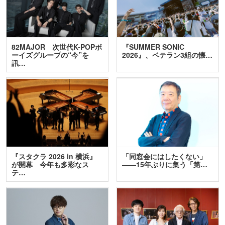
82MAJOR 次世代K-POPボ
『SUMMER SONIC
ーイズグループの“今”を
2026』、ベテラン3組の懐…
訊…
『スタクラ 2026 in 横浜』
「同窓会にはしたくない」
が開幕 今年も多彩なス
――15年ぶりに集う「第…
テ…