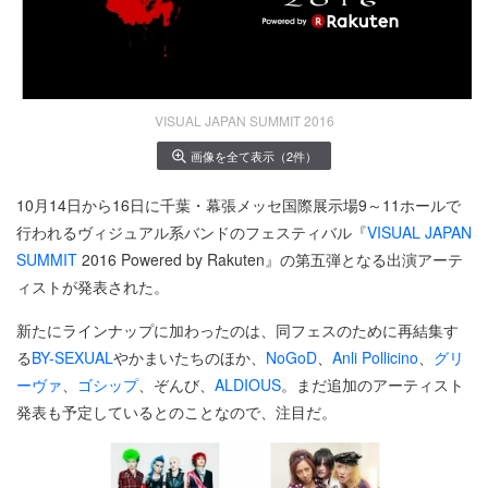
VISUAL JAPAN SUMMIT 2016
画像を全て表示（2件）
10月14日から16日に千葉・幕張メッセ国際展示場9～11ホールで
行われるヴィジュアル系バンドのフェスティバル『
VISUAL JAPAN
SUMMIT
2016 Powered by Rakuten』の第五弾となる出演アーテ
ィストが発表された。
新たにラインナップに加わったのは、同フェスのために再結集す
る
BY-SEXUAL
やかまいたちのほか、
NoGoD
、
Anli Pollicino
、
グリ
ーヴァ
、
ゴシップ
、ぞんび、
ALDIOUS
。まだ追加のアーティスト
発表も予定しているとのことなので、注目だ。