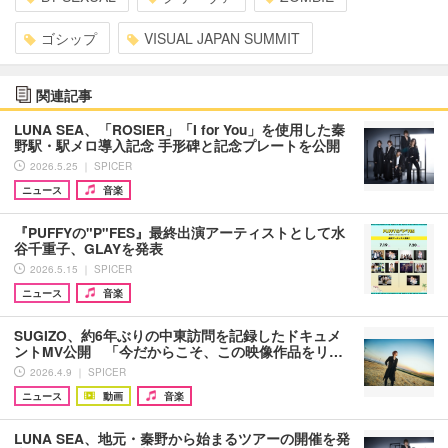
ゴシップ
VISUAL JAPAN SUMMIT
関連記事
LUNA SEA、「ROSIER」「I for You」を使用した秦
野駅・駅メロ導入記念 手形碑と記念プレートを公開
2026.5.25 ｜ SPICER
ニュース
音楽
『PUFFYの"P"FES』最終出演アーティストとして水
谷千重子、GLAYを発表
2026.5.15 ｜ SPICER
ニュース
音楽
SUGIZO、約6年ぶりの中東訪問を記録したドキュメ
ントMV公開 「今だからこそ、この映像作品をリ…
2026.4.9 ｜ SPICER
ニュース
動画
音楽
LUNA SEA、地元・秦野から始まるツアーの開催を発