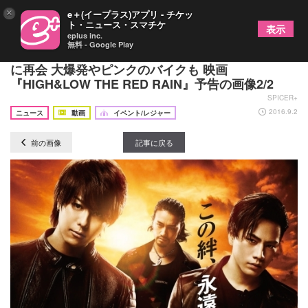
×
e＋(イープラス)アプリ - チケッ
ト・ニュース・スマチケ
表示
eplus inc.
無料 - Google Play
斎藤工、TAKAHIRO、登坂広臣ら雨宮三兄弟がつい
に再会 大爆発やピンクのバイクも 映画
『HIGH&LOW THE RED RAIN』予告の画像2/2
SPICER+
2016.9.2
ニュース
動画
イベント/レジャー
前の画像
記事に戻る