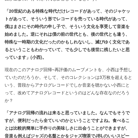
「20
世紀のある特殊な時代だけレコードがあって、そのジャケッ
トがあって、そういう形でレコードを売っている時代があって、
僕はまさにその時代の申し子で、そういう文化を享受して音楽を
始めました。逆にそれは僕の前の世代とも、後の世代とも違う、
特殊な一時期の文化だったのかもしれないし、滅びゆく文化であ
るということもわかっていて、でも少しでも後世に残したいと思
っています」(
小西)
。
現在のこのアナログ回帰~再評価のムーブメントを、小西は予想し
ていたのだろうか。そして、そのコレクションは3万枚を超えると
いう、普段からアナログレコードでしか音楽を聴かない小西にと
って、改めてアナログレコードというのはどんな存在なのだろう
か？
「アナログ回帰の流れは来ると思っていました。なんでもそうで
すが、便利だったら全ていいのかということですよね。食べるこ
とは比較的簡単に手作りの美味しさに出会うことができますが、
音楽も例えばジャズの名盤とかをジャズ喫茶でJBL
のいいスピー