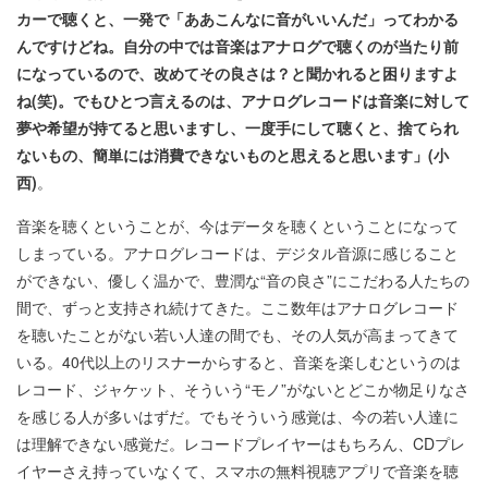
カーで聴くと、一発で「ああこんなに音がいいんだ」ってわかる
んですけどね。自分の中では音楽はアナログで聴くのが当たり前
になっているので、改めてその良さは？と聞かれると困りますよ
ね(
笑)
。でもひとつ言えるのは、アナログレコードは音楽に対して
夢や希望が持てると思いますし、一度手にして聴くと、捨てられ
ないもの、簡単には消費できないものと思えると思います」(
小
西)
。
音楽を聴くということが、今はデータを聴くということになって
しまっている。アナログレコードは、デジタル音源に感じること
ができない、優しく温かで、豊潤な“音の良さ”にこだわる人たちの
間で、ずっと支持され続けてきた。ここ数年はアナログレコード
を聴いたことがない若い人達の間でも、その人気が高まってきて
いる。40代以上のリスナーからすると、音楽を楽しむというのは
レコード、ジャケット、そういう“モノ”がないとどこか物足りなさ
を感じる人が多いはずだ。でもそういう感覚は、今の若い人達に
は理解できない感覚だ。レコードプレイヤーはもちろん、CDプレ
イヤーさえ持っていなくて、スマホの無料視聴アプリで音楽を聴