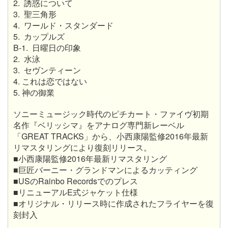
2. 誘惑について
3. 聖三角形
4. ワールド・スタンダード
5. カップルズ
B-1. 日曜日の印象
2. 水泳
3. セヴンティーン
4. これは恋ではない
5. 神の御業
ソニーミュージック時代のピチカート・ファイヴ初期
名作『ベリッシマ』をアナログ専門新レーベル
「GREAT TRACKS」から、小西康陽監修2016年最新
リマスタリングにより復刻リリース。
■小西康陽監修2016年最新リマスタリング
■巨匠バーニー・グランドマンによるカッティング
■USのRainbo Recordsでのプレス
■リニューアルE式ジャケット仕様
■オリジナル・リリース時に作成されたフライヤーを復
刻封入