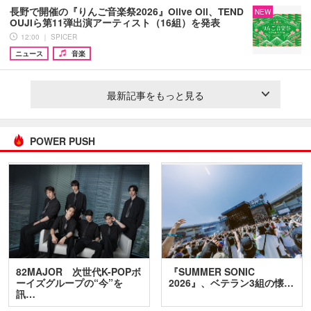
長野で開催の『りんご音楽祭2026』Olive Oil、TEND
NEW
OUJIら第11弾出演アーティスト（16組）を発表
12:00 ｜ SPICER
ニュース
音楽
最新記事をもっと見る
POWER PUSH
82MAJOR 次世代K-POPボ
『SUMMER SONIC
ーイズグループの“今”を
2026』、ベテラン3組の懐…
訊…