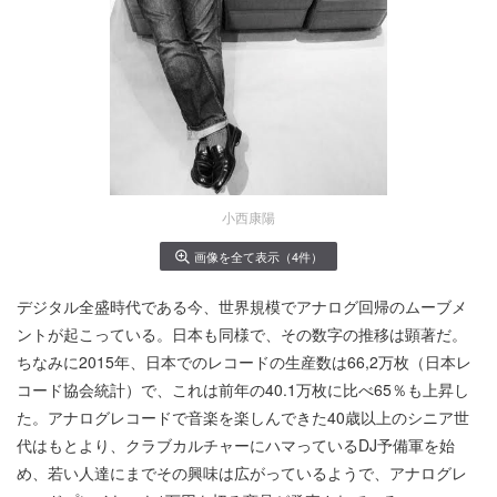
小西康陽
画像を全て表示（4件）
デジタル全盛時代である今、世界規模でアナログ回帰のムーブメ
ントが起こっている。日本も同様で、その数字の推移は顕著だ。
ちなみに2015年、日本でのレコードの生産数は66,2万枚（日本レ
コード協会統計）で、これは前年の40.1万枚に比べ65％も上昇し
た。アナログレコードで音楽を楽しんできた40歳以上のシニア世
代はもとより、クラブカルチャーにハマっているDJ予備軍を始
め、若い人達にまでその興味は広がっているようで、アナログレ