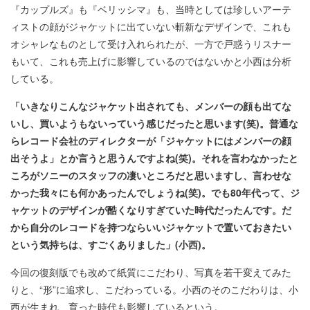
『カップルズ』も『ベリッシマ』も、当時としては珍しいアーテ
ィストの顔がジャケットに出ていない斬新なデザインで、これも
オシャレなものとして受け入れられたが、一方で戸惑うリスナー
もいて、これも売上げに影響しているのではないかと小西は分析
している。
「いきなりこんなジャケット出されても、メンバーの顔も出てな
いし、買いようもないっていう感じだったと思います(
笑)
。普通な
らレコード会社のディレクターが「ジャケットにはメンバーの顔
出そうよ」とか言うと思うんですよね(
笑)
。それを言わなかったと
ころがソニーのスタッフの凄いところだと思いますし、言わせな
かった我々にも何かあったんでしょうね(
笑)
。でも80
年代って、ジ
ャケットのデザインが酷くなりすぎていた時代だったんです。だ
から自分のレコードを持つならいいジャケットで置いておきたい
という気持ちは、すごくありました」(
小西)
。
今回の復刻版でも改めて紙質にこだわり、写真を若干変えてみた
りと、“形”に追求し、こだわっている。小西のそのこだわりは、小
西が生まれ、育った時代も影響しているという。