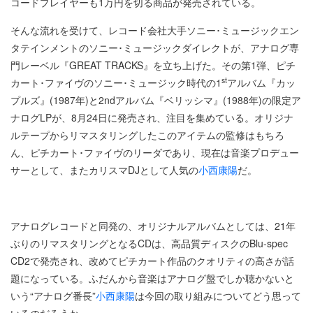
コードプレイヤーも1万円を切る商品が発売されている。
そんな流れを受けて、レコード会社大手ソニー･ミュージックエン
タテインメントのソニー･ミュージックダイレクトが、アナログ専
門レーベル『GREAT TRACKS』を立ち上げた。その第1弾、ピチ
st
カート･ファイヴのソニー･ミュージック時代の1
アルバム『カッ
プルズ』(1987年)と2ndアルバム『ベリッシマ』(1988年)の限定ア
ナログLPが、8月24日に発売され、注目を集めている。オリジナ
ルテープからリマスタリングしたこのアイテムの監修はもちろ
ん、ピチカート･ファイヴのリーダであり、現在は音楽プロデュー
サーとして、またカリスマDJとして人気の
小西康陽
だ。
アナログレコードと同発の、オリジナルアルバムとしては、21年
ぶりのリマスタリングとなるCDは、高品質ディスクのBlu-spec
CD2で発売され、改めてピチカート作品のクオリティの高さが話
題になっている。ふだんから音楽はアナログ盤でしか聴かないと
いう“アナログ番長”
小西康陽
は今回の取り組みについてどう思って
いるのだろうか。