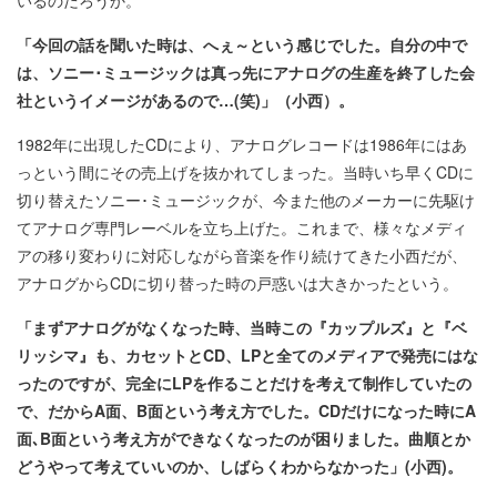
「今回の話を聞いた時は、へぇ～という感じでした。自分の中で
は、ソニー･ミュージックは真っ先にアナログの生産を終了した会
社というイメージがあるので…(
笑)
」（小西）。
1982年に出現したCDにより、アナログレコードは1986年にはあ
っという間にその売上げを抜かれてしまった。当時いち早くCDに
切り替えたソニー･ミュージックが、今また他のメーカーに先駆け
てアナログ専門レーベルを立ち上げた。これまで、様々なメディ
アの移り変わりに対応しながら音楽を作り続けてきた小西だが、
アナログからCDに切り替った時の戸惑いは大きかったという。
「まずアナログがなくなった時、当時この『カップルズ』と『ベ
リッシマ』も、カセットとCD
、LP
と全てのメディアで発売にはな
ったのですが、完全にLP
を作ることだけを考えて制作していたの
で、だからA
面、B
面という考え方でした。CD
だけになった時にA
面､B
面という考え方ができなくなったのが困りました。曲順とか
どうやって考えていいのか、しばらくわからなかった」(
小西)
。