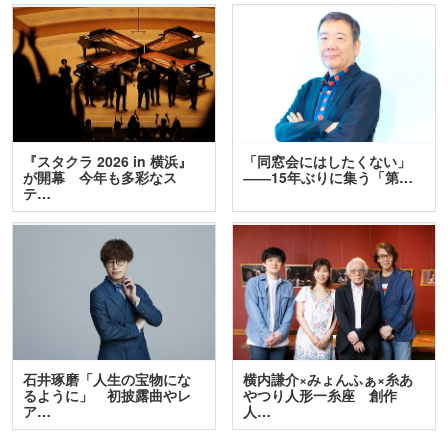
『スタクラ 2026 in 横浜』
「同窓会にはしたくない」
が開幕 今年も多彩なス
――15年ぶりに集う「第…
テ…
石井琢磨「人生の宝物にな
横内謙介×みょんふぁ×糸あ
るように」 初披露曲やレ
やつり人形一糸座 創作
ア…
人…