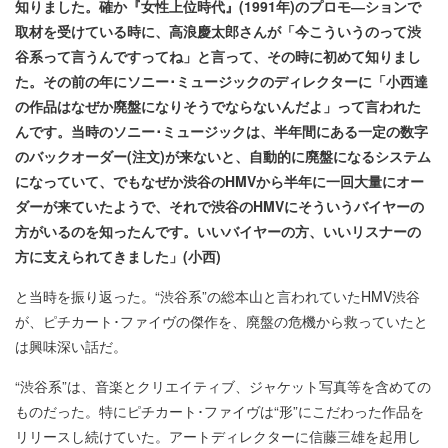
知りました。確か『女性上位時代』(1991
年)
のプロモ―ションで
取材を受けている時に、高浪慶太郎さんが「今こういうのって渋
谷系って言うんですってね」と言って、その時に初めて知りまし
た。その前の年にソニー･ミュージックのディレクターに「小西達
の作品はなぜか廃盤になりそうでならないんだよ」って言われた
んです。当時のソニー･ミュージックは、半年間にある一定の数字
のバックオーダー(
注文)
が来ないと、自動的に廃盤になるシステム
になっていて、でもなぜか渋谷のHMV
から半年に一回大量にオー
ダーが来ていたようで、それで渋谷のHMV
にそういうバイヤーの
方がいるのを知ったんです。いいバイヤーの方、いいリスナーの
方に支えられてきました」(
小西)
と当時を振り返った。“渋谷系”の総本山と言われていたHMV渋谷
が、ピチカート･ファイヴの傑作を、廃盤の危機から救っていたと
は興味深い話だ。
“渋谷系”は、音楽とクリエイティブ、ジャケット写真等を含めての
ものだった。特にピチカート･ファイヴは“形”にこだわった作品を
リリースし続けていた。アートディレクターに信藤三雄を起用し