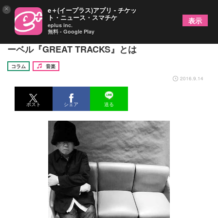
×
e＋(イープラス)アプリ - チケッ
ト・ニュース・スマチケ
表示
eplus inc.
無料 - Google Play
アナログムーブメントと小西康陽 アナログ専門レ
ーベル『GREAT TRACKS』とは
コラム
音楽
2016.9.14
ポスト
シェア
送る