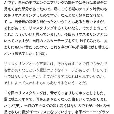
んです。自分の中でエンジニアリングの部分ではそれ以降完全に
見えてきた部分があったので。逆にごく初期のテイチク時代のも
のをリマスタリングしたのですが、なんとなく好きになれなく
て…。自分達の音楽も拙かったということもあると思いますが、
それがあって、リマスタリングするくらいなら、そのまま出して
くれたほうがいいと思っていました。今回もリマスタリングとは
いっていますが、当時のマスターテープを立ち上げてみたら、あ
まりにもいい音だったので、これを今のCD
の許容量に移し替える
という感覚でした」(
小西)
。
リマスタリングという言葉には、それを施すことで何でもかんで
も音が良くなるという魔法のようなイメージがあるが、決してそ
うではないという事だ。全てがクリアになればそれでいいのか、
それによって失われるものもありうるということだ。
「今回のリマスタリングは、音がくっきりしてホッとしました。
逆に聴こえすぎて、耳をふさぎたくなった曲もいくつかありまし
たけど(
笑)
。当時のアナログの音も悪くはないのですが、今回の作
品はさらに音がゴージャスになっています。名手バーニー･グラン