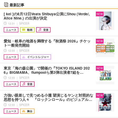
最新記事
[ kei ]の8月12日Veats Shibuya公演にShou (Verde/,
NEW
Alice Nine.) の出演が決定
12:31 ｜ SPICER
ニュース
動画
音楽
愛知・岐阜の地酒を満喫する『秋酒祭 2026』チケッ
NEW
ト一般発売開始
12:00 ｜ SPICER
ニュース
イベント/レジャー
東京「海の森公園」で開催の『TOKYO ISLAND 202
NEW
6』BIGMAMA、flumpoolら第3弾出演者7組を…
12:00 ｜ SPICER
ニュース
音楽
力強い眼差しで見つめる小瀧 望演じるヤンと対照的な
NEW
思想を持つ人々 『ロックンロール』のビジュアル…
12:00 ｜ SPICER
ニュース
舞台