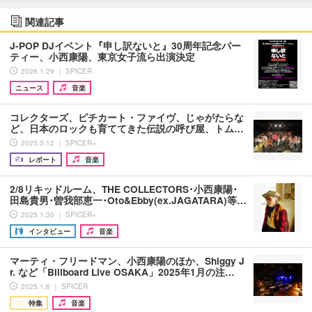
関連記事
J-POP DJイベント『申し訳ないと』30周年記念パー
ティー、小西康陽、東京女子流ら出演決定
2026.1.29 ｜ SPICER
ニュース
音楽
コレクターズ、ピチカート・ファイヴ、じゃがたらな
ど、日本のロックも育ててきた伝説の呼び屋、トム…
2025.3.12 ｜ SPICER+
レポート
音楽
2/8リキッドルーム、THE COLLECTORS･小西康陽･
田島貴男･曽我部恵一･Oto&Ebby(ex.JAGATARA)等…
2025.1.30 ｜ SPICER+
インタビュー
音楽
マーティ・フリードマン、小西康陽のほか、Shiggy J
r. など「Billboard Live OSAKA」2025年1月の注…
2025.1.6 ｜ SPICER
特集
音楽