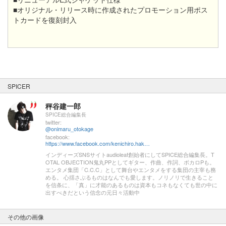
■オリジナル・リリース時に作成されたプロモーション用ポス
トカードを復刻封入
SPICER
秤谷建一郎
SPICE総合編集長
twitter:
@onimaru_otokage
facebook:
https://www.facebook.com/kenichiro.hakariya
インディーズSNSサイトaudioleaf創始者にしてSPICE総合編集長。T
OTAL OBJECTION鬼丸PPとしてギター、作曲、作詞、ボカロPも。
エンタメ集団「C.C.C」として舞台やエンタメをする集団の主宰も務
める。 心揺さぶるものはなんでも愛します。ノリノリで生きること
を信条に、「真」に才能のあるものは資本もコネもなくても世の中に
出すべきだという信念の元日々活動中
その他の画像