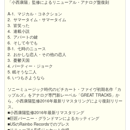
「小西康陽」監修によるリニューアル・アナログ盤復刻
A-1. マジカル・コネクション
2. サマータイム・サマータイム
3. 皆笑った
4. 連載小説
5. アパートの鍵
6. そして今でも
B-1. 七時のニュース
2. おかしな恋人・その他の恋人
3. 憂鬱天国
4. パーティー・ジョーク
5. 眠そうな二人
6. いつもさようなら
ソニーミュージック時代のピチカート・ファイヴ初期名作『カ
ップルズ』をアナログ専門新レーベル「GREAT TRACKS」か
ら、小西康陽監修2016年最新リマスタリングにより復刻リリー
ス。
■小西康陽監修2016年最新リマスタリング
■巨匠バーニー・グランドマンによるカッティング
■USのRainbo Recordsでのプレス
■リニューアルE式ジャケット仕様