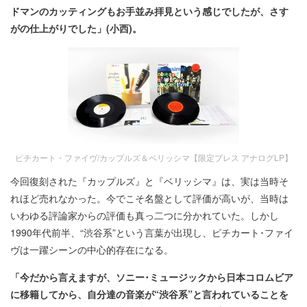
ドマンのカッティングもお手並み拝見という感じでしたが、さす
がの仕上がりでした」(
小西)
。
ピチカート・ファイヴ/カップルズ＆ベリッシマ【限定プレス アナログLP】
今回復刻された『カップルズ』と『ベリッシマ』は、実は当時そ
れほど売れなかった。今でこそ名盤として評価が高いが、当時は
いわゆる評論家からの評価も真っ二つに分かれていた。しかし
1990年代前半、“渋谷系”という言葉が出現し、ピチカート･ファイ
ヴは一躍シーンの中心的存在になる。
「今だから言えますが、ソニー･ミュージックから日本コロムビア
に移籍してから、自分達の音楽が“渋谷系”と言われていることを