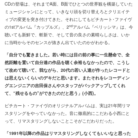
CDの登場は、それまでA面、B面でひとつの世界観を構築していた
ミュージシャンにとって、いきなり頭を切り替えろとクリエイテ
ィブの変更を突き付けてきた。それにしてもピチカート･ファイヴ
nd
の1stアルバム『カップルズ』、2
アルバム『ベリッシマ』は、今
聴いても新鮮で、斬新で、そして音の良さの素晴らしさは、いか
に当時からそのセンスが抜きん出ていたのかがわかる。
「自分でも驚きました。若い時には目の前の事に一生懸命で、全
然距離を置いて自分達の作品を聴く余裕もなかったので、こうし
て改めて聴いて、我ながら、20
代の若い人達が作ったレコードと
は思えないくらいのデキだと思います。またそれをレコーディン
グエンジニアの吉田保さんやスタッフがバックアップしてくれ
て、“残せるもの”ができたのだと思う」(
小西)
。
ピチカート・ファイヴのオリジナルアルバムは、実は21年間リマ
スタリングをやっていなかった。音に徹底的にこだわる小西にと
って、リマスタリングしないことこそがこだわりだった。
「1991
年以降の作品はリマスタリングしなくてもいいなと思った