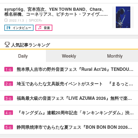
syrup16g、宮本浩次、YEN TOWN BAND、Chara、
椎名林檎、コーネリアス、ピチカート・ファイヴ……
2022.11.3 ｜ SPICER+
インタビュー
音楽
人気記事ランキング
Daily
Weekly
Monthly
熊本県人吉市の野外音楽フェス『Rural Act'26』TENDOU…
1
位
埼玉であらたな文具販売イベントがスタート 『まるっと…
2
位
福島最大級の音楽フェス『LIVE AZUMA 2026』無料で楽…
3
位
『キングダム』連載20周年記念「キンキンキングダム」渋…
4
位
静岡県焼津市であらたな夏フェス『BON BON BON 2026…
5
位