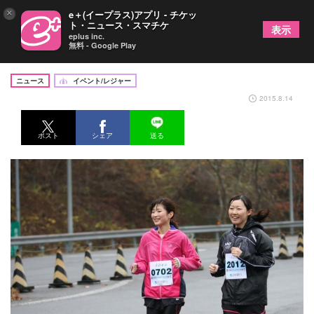
×
e＋(イープラス)アプリ - チケッ
ト・ニュース・スマチケ
表示
eplus inc.
無料 - Google Play
“美走女”大歓迎！日光ハイウェイマラソン募集開始
ニュース
イベント/レジャー
2015.8.14
ポスト
シェア
送る