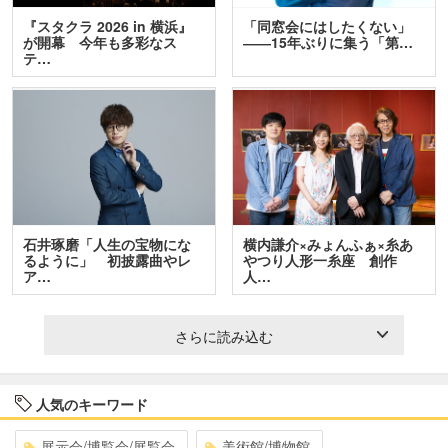
『スタクラ 2026 in 横浜』
「同窓会にはしたくない」
が開幕 今年も多彩なス
――15年ぶりに集う「第…
テ…
石井琢磨「人生の宝物にな
横内謙介×みょんふぁ×糸あ
るように」 初披露曲やレ
やつり人形一糸座 創作
ア…
人…
さらに読み込む
人気のキーワード
展示会/博覧会/展覧会
美術館/博物館