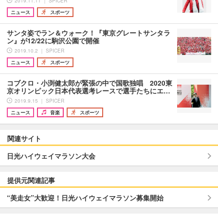
2019.11.11 ｜ SPICER
ニュース
スポーツ
サンタ姿でラン＆ウォーク！『東京グレートサンタラ
ン』が12/22に駒沢公園で開催
2019.10.2 ｜ SPICER
ニュース
スポーツ
コブクロ・小渕健太郎が緊張の中で国歌独唱 2020東
京オリンピック日本代表選考レースで選手たちにエ…
2019.9.15 ｜ SPICER
ニュース
音楽
スポーツ
関連サイト
日光ハイウェイマラソン大会
提供元関連記事
“美走女”大歓迎！日光ハイウェイマラソン募集開始