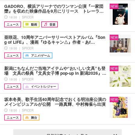
GADORO、横浜アリーナでのワンマン公演『一家団
NEW
欒』を収めた映像作品を9月にリリース トレーラ…
19:00 ｜ SPICER
ニュース
動画
音楽
亜咲花、10周年アニバーサリーベストアルバム『Son
NEW
g of LIFE』、漫画『ゆるキャン△』作者・あf…
19:00 ｜ SPICER
ニュース
アニメ/ゲーム
新潟にちなんだご当地アイテムや“おいしい文具”も登
NEW
場 文具の祭典『文具女子博 pop-up in 新潟2026』…
19:00 ｜ SPICER
ニュース
イベント/レジャー
坂本冬美、歌手生活40周年記念でおくる明治座公演の
NEW
メインビジュアルが公開 一路真輝、中村梅雀ら出演
18:00 ｜ SPICER
ニュース
舞台