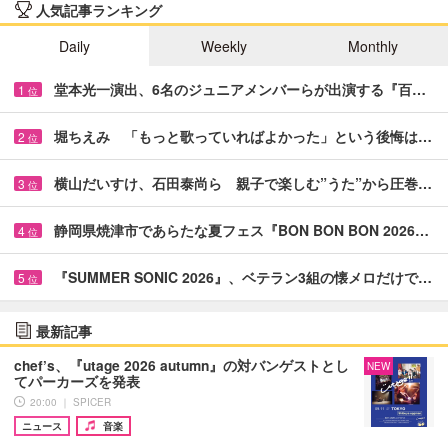
人気記事ランキング
Daily
Weekly
Monthly
堂本光一演出、6名のジュニアメンバーらが出演する『百…
1
位
堀ちえみ 「もっと歌っていればよかった」という後悔は…
2
位
横山だいすけ、石田泰尚ら 親子で楽しむ”うた”から圧巻…
3
位
静岡県焼津市であらたな夏フェス『BON BON BON 2026…
4
位
『SUMMER SONIC 2026』、ベテラン3組の懐メロだけで…
5
位
最新記事
chef’s、『utage 2026 autumn』の対バンゲストとし
NEW
てパーカーズを発表
20:00 ｜ SPICER
ニュース
音楽