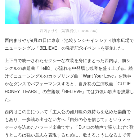
西内まりや（写真提供：avex trax）
西内まりやが9月21日に東京・池袋サンシャインシティ噴水広場で
ニューシングル「BELIEVE」の発売記念イベントを実施した。
上下白で統一されたセクシーな衣装を身にまとった西内は、前シ
ングルの表題曲「HellO」が流れる中登場し観客を盛り上げる。続
けてニューシングルのカップリング曲「Want Your Love」を艶や
かなダンスでパフォーマンスすると、自身初の主演映画「CUTIE
HONEY -TEARS-」の主題歌「BELIEVE」では力強い歌声を披露し
た。
西内はこの曲について「主人公の如月瞳の気持ちを込めた楽曲で
もあり、一歩踏み出せない方へ『自分の心を信じて』というメッ
セージを込めたバラード楽曲です」「Dメロの地声で張り上げて歌
うところは強い意志を表現するために、歌えるようになるまで何