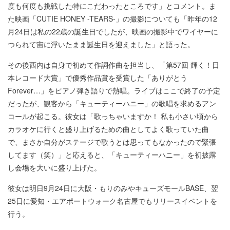
度も何度も挑戦した特にこだわったところです」とコメント。ま
た映画「CUTIE HONEY -TEARS-」の撮影についても「昨年の12
月24日は私の22歳の誕生日でしたが、映画の撮影中でワイヤーに
つられて宙に浮いたまま誕生日を迎えました」と語った。
その後西内は自身で初めて作詞作曲を担当し、「第57回 輝く！日
本レコード大賞」で優秀作品賞を受賞した「ありがとう
Forever…」をピアノ弾き語りで熱唱。ライブはここで終了の予定
だったが、観客から「キューティーハニー」の歌唱を求めるアン
コールが起こる。彼女は「歌っちゃいますか！ 私も小さい頃から
カラオケに行くと盛り上げるための曲としてよく歌っていた曲
で、まさか自分がステージで歌うとは思ってもなかったので緊張
してます（笑）」と応えると、「キューティーハニー」を初披露
し会場を大いに盛り上げた。
彼女は明日9月24日に大阪・もりのみやキューズモールBASE、翌
25日に愛知・エアポートウォーク名古屋でもリリースイベントを
行う。