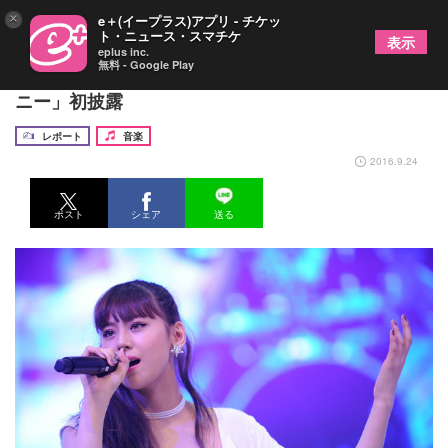
×
e＋(イープラス)アプリ - チケッ
ト・ニュース・スマチケ
表示
eplus inc.
無料 - Google Play
西内まりや、純白セクシー衣装で「キューティーハ
ニー」初披露
レポート
音楽
2016.9.24
ポスト
シェア
送る