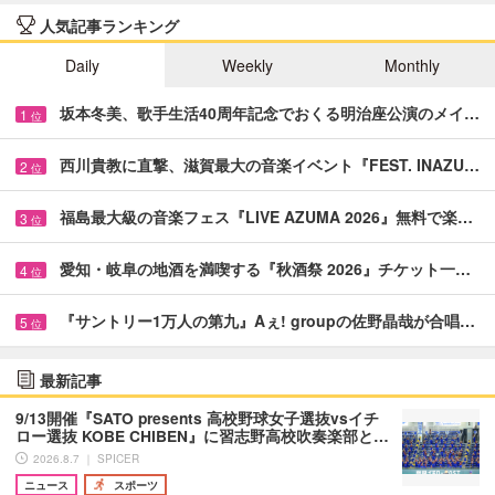
人気記事ランキング
Daily
Weekly
Monthly
坂本冬美、歌手生活40周年記念でおくる明治座公演のメイ…
1
位
西川貴教に直撃、滋賀最大の音楽イベント『FEST. INAZU…
2
位
福島最大級の音楽フェス『LIVE AZUMA 2026』無料で楽…
3
位
愛知・岐阜の地酒を満喫する『秋酒祭 2026』チケット一…
4
位
『サントリー1万人の第九』Aぇ! groupの佐野晶哉が合唱…
5
位
最新記事
9/13開催『SATO presents 高校野球女子選抜vsイチ
ロー選抜 KOBE CHIBEN』に習志野高校吹奏楽部と…
2026.8.7 ｜ SPICER
ニュース
スポーツ