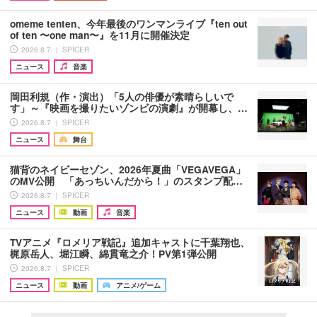
omeme tenten、今年最後のワンマンライブ『ten out
of ten 〜one man〜』を11月に開催決定
2026.8.7 ｜ SPICER
ニュース
音楽
岡田利規（作・演出）「5人の俳優が素晴らしいで
す」～『映画を撮りたいゾンビの演劇』が開幕し、…
2026.8.7 ｜ SPICER
ニュース
舞台
猫背のネイビーセゾン、2026年夏曲「VEGAVEGA」
のMV公開 「あっちいんだから！」のスタンプ配…
2026.8.7 ｜ SPICER
ニュース
動画
音楽
TVアニメ『ロメリア戦記』追加キャストに千葉翔也、
梶原岳人、堀江瞬、綿貫竜之介！PV第1弾公開
2026.8.7 ｜ SPICER
ニュース
動画
アニメ/ゲーム