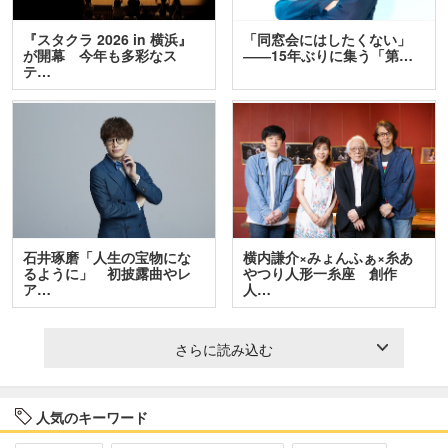
『スタクラ 2026 in 横浜』
「同窓会にはしたくない」
が開幕 今年も多彩なス
――15年ぶりに集う「第…
テ…
石井琢磨「人生の宝物にな
横内謙介×みょんふぁ×糸あ
るように」 初披露曲やレ
やつり人形一糸座 創作
ア…
人…
さらに読み込む
人気のキーワード