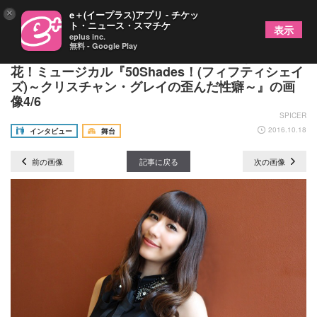
×
e＋(イープラス)アプリ - チケッ
ト・ニュース・スマチケ
表示
eplus inc.
無料 - Google Play
玉置成実がエロティックコメディで新たな魅力を開
花！ミュージカル『​50Shades！(フィフティシェイ
ズ)～クリスチャン・グレイの歪んだ性癖～』の画
像4/6
SPICER
2016.10.18
インタビュー
舞台
前の画像
記事に戻る
次の画像