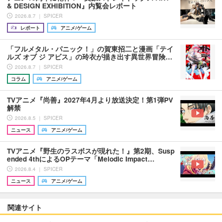
& DESIGN EXHIBITION』内覧会レポート
2026.8.7 ｜ SPICER
レポート
アニメ/ゲーム
「フルメタル・パニック！」の賀東招二と漫画「テイ
ルズ オブ ジ アビス」の玲衣が描き出す異世界冒険…
2026.8.7 ｜ SPICER
コラム
アニメ/ゲーム
TVアニメ『尚善』2027年4月より放送決定！第1弾PV
解禁
2026.8.5 ｜ SPICER
ニュース
アニメ/ゲーム
TVアニメ『野生のラスボスが現れた！』第2期、Susp
ended 4thによるOPテーマ「Melodic Impact…
2026.8.4 ｜ SPICER
ニュース
アニメ/ゲーム
関連サイト