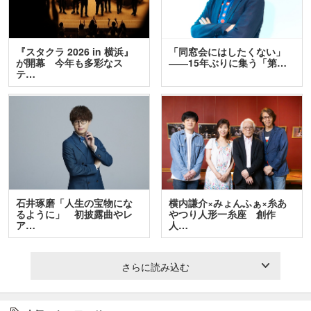
『スタクラ 2026 in 横浜』
「同窓会にはしたくない」
が開幕 今年も多彩なス
――15年ぶりに集う「第…
テ…
石井琢磨「人生の宝物にな
横内謙介×みょんふぁ×糸あ
るように」 初披露曲やレ
やつり人形一糸座 創作
ア…
人…
さらに読み込む