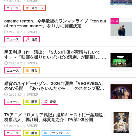
2026.8.7 ｜ SPICER
ニュース
スポーツ
omeme tenten、今年最後のワンマンライブ『ten out
NEW
of ten 〜one man〜』を11月に開催決定
2026.8.7 ｜ SPICER
ニュース
音楽
岡田利規（作・演出）「5人の俳優が素晴らしいで
す」～『映画を撮りたいゾンビの演劇』が開幕し、…
2026.8.7 ｜ SPICER
ニュース
舞台
猫背のネイビーセゾン、2026年夏曲「VEGAVEGA」
のMV公開 「あっちいんだから！」のスタンプ配…
2026.8.7 ｜ SPICER
ニュース
動画
音楽
TVアニメ『ロメリア戦記』追加キャストに千葉翔也、
梶原岳人、堀江瞬、綿貫竜之介！PV第1弾公開
2026.8.7 ｜ SPICER
ニュース
動画
アニメ/ゲーム