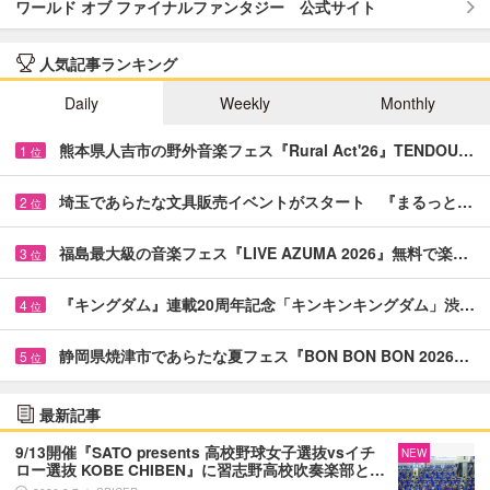
ワールド オブ ファイナルファンタジー 公式サイト
人気記事ランキング
Daily
Weekly
Monthly
熊本県人吉市の野外音楽フェス『Rural Act'26』TENDOU…
1
位
埼玉であらたな文具販売イベントがスタート 『まるっと…
2
位
福島最大級の音楽フェス『LIVE AZUMA 2026』無料で楽…
3
位
『キングダム』連載20周年記念「キンキンキングダム」渋…
4
位
静岡県焼津市であらたな夏フェス『BON BON BON 2026…
5
位
最新記事
9/13開催『SATO presents 高校野球女子選抜vsイチ
NEW
ロー選抜 KOBE CHIBEN』に習志野高校吹奏楽部と…