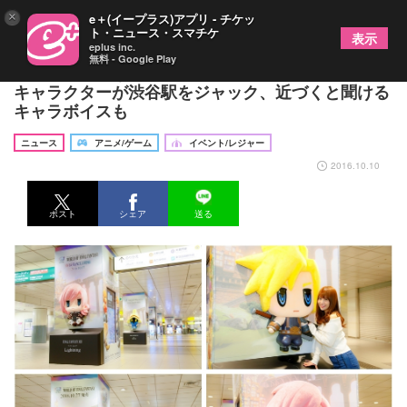
×
e＋(イープラス)アプリ - チケッ
ト・ニュース・スマチケ
表示
eplus inc.
無料 - Google Play
「フン、興味ないね！」ファイナルファンタジーの
キャラクターが渋谷駅をジャック、近づくと聞ける
キャラボイスも
ニュース
アニメ/ゲーム
イベント/レジャー
2016.10.10
ポスト
シェア
送る