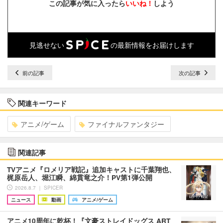
この記事が気に入ったら
いいね！
しよう
見逃せない
の最新情報をお届けします
前の記事
次の記事
関連キーワード
アニメ/ゲーム
ファイナルファンタジー
関連記事
TVアニメ『ロメリア戦記』追加キャストに千葉翔也、
梶原岳人、堀江瞬、綿貫竜之介！PV第1弾公開
2026.8.7 ｜ SPICER
ニュース
動画
アニメ/ゲーム
アニメ10周年に乾杯！『文豪ストレイドッグス ART