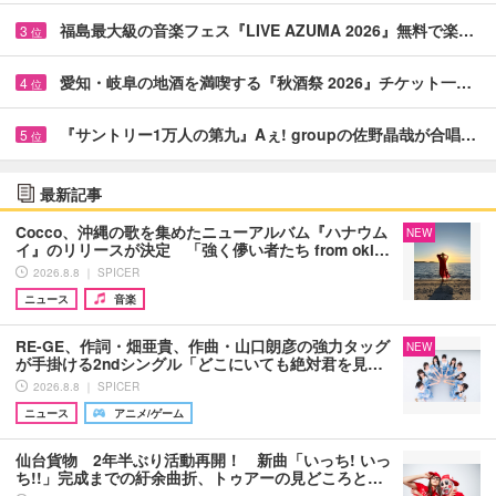
福島最大級の音楽フェス『LIVE AZUMA 2026』無料で楽…
3
位
愛知・岐阜の地酒を満喫する『秋酒祭 2026』チケット一…
4
位
『サントリー1万人の第九』Aぇ! groupの佐野晶哉が合唱…
5
位
最新記事
Cocco、沖縄の歌を集めたニューアルバム『ハナウム
NEW
イ』のリリースが決定 「強く儚い者たち from oki…
2026.8.8 ｜ SPICER
ニュース
音楽
RE-GE、作詞・畑亜貴、作曲・山口朗彦の強力タッグ
NEW
が手掛ける2ndシングル「どこにいても絶対君を見…
2026.8.8 ｜ SPICER
ニュース
アニメ/ゲーム
仙台貨物 2年半ぶり活動再開！ 新曲「いっち! いっ
ち!!」完成までの紆余曲折、トゥアーの見どころと…