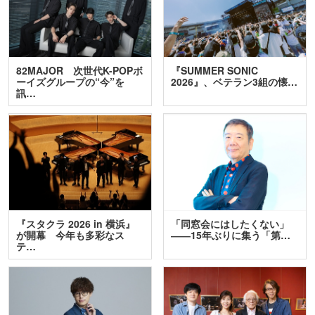
82MAJOR 次世代K-POPボ
『SUMMER SONIC
ーイズグループの“今”を
2026』、ベテラン3組の懐…
訊…
『スタクラ 2026 in 横浜』
「同窓会にはしたくない」
が開幕 今年も多彩なス
――15年ぶりに集う「第…
テ…