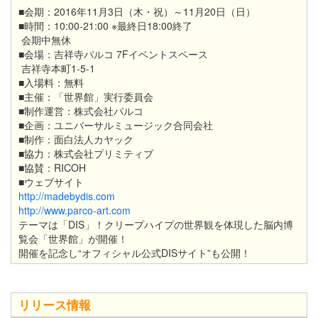
■会期：2016年11月3日（木・祝）～11月20日（日）
■時間：10:00-21:00 ※最終日18:00終了
会期中無休
■会場：吉祥寺パルコ 7Fイベントスペース
吉祥寺本町1-5-1
■入場料：無料
■主催：「世界館」実行委員会
■制作運営：株式会社パルコ
■企画：ユニバーサルミュージック合同会社
■制作：面白法人カヤック
■協力：株式会社プリミティブ
■協賛：RICOH
■ウェブサイト
http://madebydis.com
http://www.parco-art.com
テーマは「DIS」！クリープハイプの世界観を体現した脳内博
覧会「世界館」が開催！
開催を記念し“オフィシャル公式DISサイト”も公開！
リリース情報