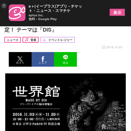
×
e＋(イープラス)アプリ - チケッ
ト・ニュース・スマチケ
表示
eplus inc.
無料 - Google Play
クリープハイプ、脳内博覧会『世界館』を開催決
定！ テーマは「DIS」
ニュース
音楽
イベント/レジャー
2016.10.25
ポスト
シェア
送る