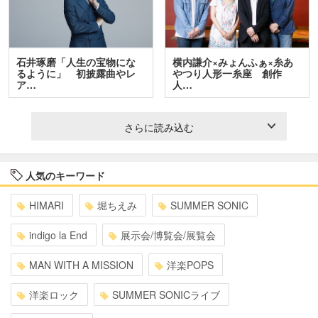
石井琢磨「人生の宝物にな
横内謙介×みょんふぁ×糸あ
るように」 初披露曲やレ
やつり人形一糸座 創作
ア…
人…
さらに読み込む
人気のキーワード
HIMARI
堀ちえみ
SUMMER SONIC
indigo la End
展示会/博覧会/展覧会
MAN WITH A MISSION
洋楽POPS
洋楽ロック
SUMMER SONICライブ