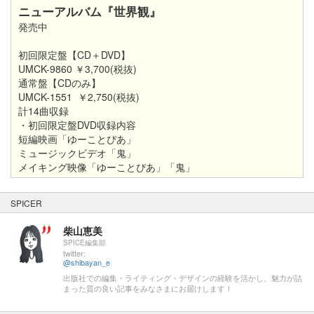
ニューアルバム『世界観』
発売中
初回限定盤【CD＋DVD】
UMCK-9860 ￥3,700(税抜)
通常盤【CDのみ】
UMCK-1551 ￥2,750(税抜)
計14曲収録
・初回限定盤DVD収録内容
短編映画「ゆーことぴあ」
ミュージックビデオ「鬼」
メイキング映像「ゆーことぴあ」「鬼」
SPICER
柴山恵美
SPICE編集部
twitter:
@shibayan_e
出版社での編集・ライティング・デザインの経験を活かし、魅力が詰
まった質の良い記事をみなさまにお届けします！