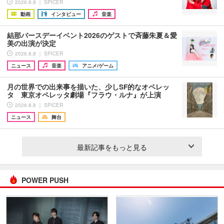
2026.8.8 ｜ SPICER
動画
インタビュー
音楽
結那バースデーイベント2026のゲストで斉藤朱夏＆愛
美の出演が決定
2026.8.8 ｜ SPICER
ニュース
音楽
アニメ/ゲーム
月の世界での出来事を描いた、少しSF的なオペレッ
タ 東京オペレッタ劇場『フラウ・ルナ』が上演
2026.8.8 ｜ SPICER
ニュース
舞台
最新記事をもっと見る
POWER PUSH