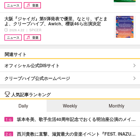
ニュース
音楽
大阪『ジャイガ』第5弾発表で優里、なとり、ずとま
よ、クリープハイプ、Awich、櫻坂46ら出演決定
2026.4.22 ｜ SPICER
ニュース
音楽
関連サイト
オフィシャル公式DISサイト
クリープハイプ公式ホームページ
人気記事ランキング
Daily
Weekly
Monthly
坂本冬美、歌手生活40周年記念でおくる明治座公演のメイ…
1
位
西川貴教に直撃、滋賀最大の音楽イベント『FEST. INAZU…
2
位