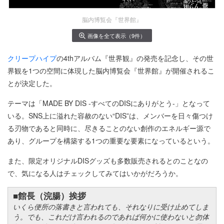
脳内博覧会『世界館』
画像を全て表示（9件）
クリープハイプ
の4thアルバム『世界観』の発売を記念し、その世
界観を1つの空間に体現した脳内博覧会『世界館』が開催されるこ
とが決定した。
テーマは「MADE BY DIS -すべてのDISにありがとう-」となって
いる。SNS上に溢れた容赦のない“DIS”は、メンバーを日々傷つけ
る刃物であると同時に、尽きることのない創作のエネルギー源で
あり、グループを構築する1つの重要な要素になっているという。
また、限定オリジナルDISグッズも多数販売されるとのことなの
で、気になる人はチェックしてみてはいかがだろうか。
■館長（浣腸）挨拶
いくら便所の落書きと言われても、それなりに受け止めてしま
う。でも、これだけ言われるのであれば何かに使わないと勿体