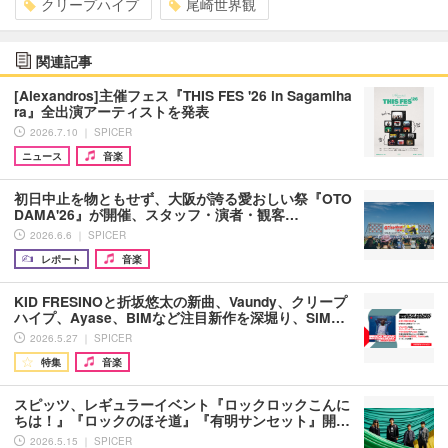
クリープハイプ
尾崎世界観
関連記事
[Alexandros]主催フェス『THIS FES '26 in Sagamiha
ra』全出演アーティストを発表
2026.7.10 ｜ SPICER
ニュース
音楽
初日中止を物ともせず、大阪が誇る愛おしい祭『OTO
DAMA'26』が開催、スタッフ・演者・観客…
2026.6.6 ｜ SPICER
レポート
音楽
KID FRESINOと折坂悠太の新曲、Vaundy、クリープ
ハイプ、Ayase、BIMなど注目新作を深堀り、SiM…
2026.5.27 ｜ SPICER
特集
音楽
スピッツ、レギュラーイベント『ロックロックこんに
ちは！』『ロックのほそ道』『有明サンセット』開…
2026.5.15 ｜ SPICER