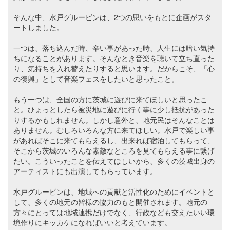
そんな中、水戸グルービンは、2つの思いをもとに企画がスタ
ートしました。
一つは、落ち込んだ時、辛い事があった時、人生には暗い気持
ちになることがあります。そんなとき音楽を聴いて立ち直った
り、気持ちを入れ替えたりすると思います。だからこそ、「心
の復興」として音楽フェスをしたいと思ったこと。
もう一つは、全国の方に茨城に遊びに来てほしいと思ったこ
と。ひょっとしたら被災地に遊びに行く事に少し抵抗があった
りするかもしれません。しかし意外と、地元民はそんなことは
ありません。むしろいろんな方に来てほしい。水戸で楽しい事
があればそこに来てもらえるし、出来れば宿泊してもらって、
そこから茨城のいろんな素敵なところを見てもらえる事に繋げ
たい。こういったことを伝えてほしいから、多くの茨城出身の
アーティストにも出演してもらっています。
水戸グルービンは、地域への貢献と活性化のためにイベントと
して、多くの地元の皆様の協力のもと開催されます。地元の
方々にとっては地域連携だけでなく、行政なども交えたいい環
境作りにキッカケになればいいと考えています。