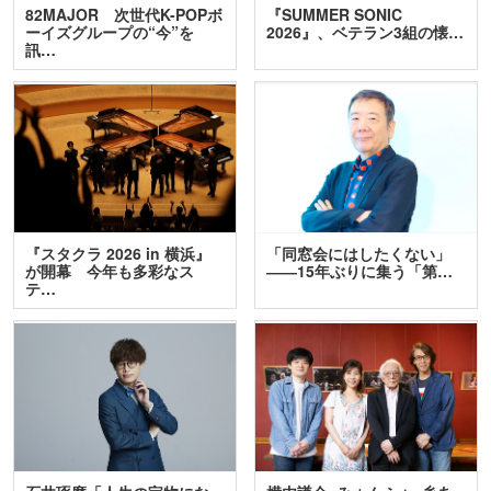
82MAJOR 次世代K-POPボ
『SUMMER SONIC
ーイズグループの“今”を
2026』、ベテラン3組の懐…
訊…
『スタクラ 2026 in 横浜』
「同窓会にはしたくない」
が開幕 今年も多彩なス
――15年ぶりに集う「第…
テ…