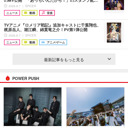
2026.8.7 ｜ SPICER
ニュース
動画
音楽
TVアニメ『ロメリア戦記』追加キャストに千葉翔也、
梶原岳人、堀江瞬、綿貫竜之介！PV第1弾公開
2026.8.7 ｜ SPICER
ニュース
動画
アニメ/ゲーム
最新記事をもっと見る
POWER PUSH