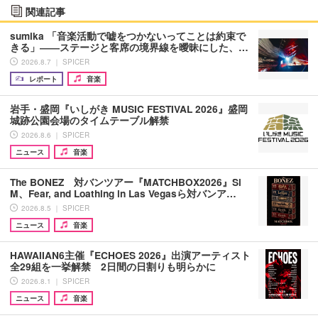
関連記事
sumika 「音楽活動で嘘をつかないってことは約束で
きる」――ステージと客席の境界線を曖昧にした、…
2026.8.7 ｜ SPICER
レポート
音楽
岩手・盛岡『いしがき MUSIC FESTIVAL 2026』盛岡
城跡公園会場のタイムテーブル解禁
2026.8.6 ｜ SPICER
ニュース
音楽
The BONEZ 対バンツアー『MATCHBOX2026』Si
M、Fear, and Loathing in Las Vegasら対バンア…
2026.8.5 ｜ SPICER
ニュース
音楽
HAWAIIAN6主催『ECHOES 2026』出演アーティスト
全29組を一挙解禁 2日間の日割りも明らかに
2026.8.1 ｜ SPICER
ニュース
音楽