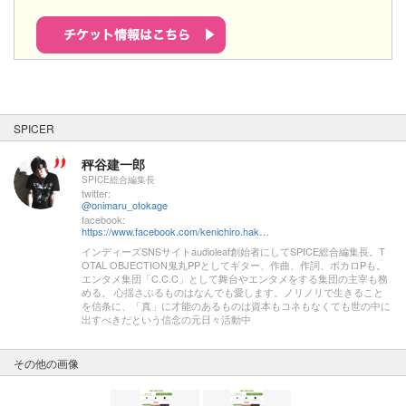
SPICER
秤谷建一郎
SPICE総合編集長
twitter:
@onimaru_otokage
facebook:
https://www.facebook.com/kenichiro.hakariya
インディーズSNSサイトaudioleaf創始者にしてSPICE総合編集長。T
OTAL OBJECTION鬼丸PPとしてギター、作曲、作詞、ボカロPも。
エンタメ集団「C.C.C」として舞台やエンタメをする集団の主宰も務
める。 心揺さぶるものはなんでも愛します。ノリノリで生きること
を信条に、「真」に才能のあるものは資本もコネもなくても世の中に
出すべきだという信念の元日々活動中
その他の画像