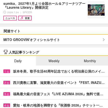
sumika、2027年1月より全国ホール＆アリーナツアー
『Laurens Library』開催決定
2026.7.24 ｜ SPICER
ニュース
音楽
関連サイト
MITO GROOVIN'オフィシャルサイト
人気記事ランキング
Daily
Weekly
Monthly
坂本冬美、歌手生活40周年記念でおくる明治座公演のメイ…
1
位
西川貴教に直撃、滋賀最大の音楽イベント『FEST. INAZU…
2
位
福島最大級の音楽フェス『LIVE AZUMA 2026』無料で楽…
3
位
愛知・岐阜の地酒を満喫する『秋酒祭 2026』チケット一…
4
位