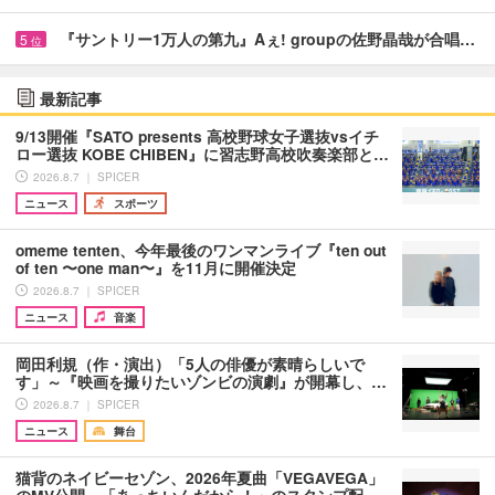
『サントリー1万人の第九』Aぇ! groupの佐野晶哉が合唱…
5
位
最新記事
9/13開催『SATO presents 高校野球女子選抜vsイチ
ロー選抜 KOBE CHIBEN』に習志野高校吹奏楽部と…
2026.8.7 ｜ SPICER
ニュース
スポーツ
omeme tenten、今年最後のワンマンライブ『ten out
of ten 〜one man〜』を11月に開催決定
2026.8.7 ｜ SPICER
ニュース
音楽
岡田利規（作・演出）「5人の俳優が素晴らしいで
す」～『映画を撮りたいゾンビの演劇』が開幕し、…
2026.8.7 ｜ SPICER
ニュース
舞台
猫背のネイビーセゾン、2026年夏曲「VEGAVEGA」
のMV公開 「あっちいんだから！」のスタンプ配…