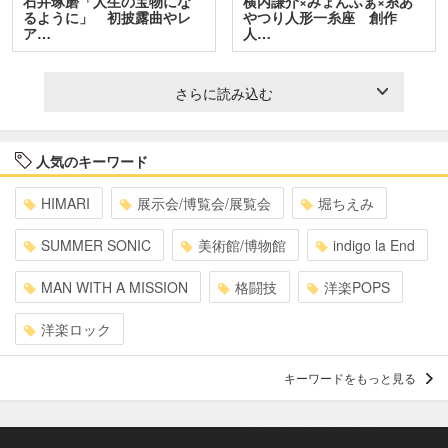
石井琢磨「人生の宝物にな
横内謙介×みょんふぁ×糸あ
るように」 初披露曲やレ
やつり人形一糸座 創作
ア…
人…
さらに読み込む
人気のキーワード
HIMARI
展示会/博覧会/展覧会
堀ちえみ
SUMMER SONIC
美術館/博物館
indigo la End
MAN WITH A MISSION
格闘技
洋楽POPS
洋楽ロック
キーワードをもっと見る