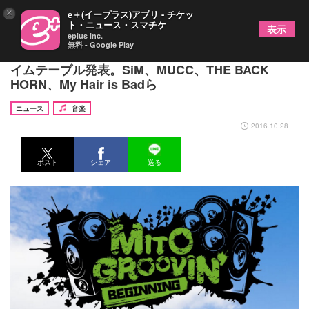
×
e＋(イープラス)アプリ - チケッ
ト・ニュース・スマチケ
表示
eplus inc.
無料 - Google Play
水戸の新ロックフェス「MITO GROOVIN'2016」タ
イムテーブル発表。SiM、MUCC、THE BACK
HORN、My Hair is Badら
ニュース
音楽
2016.10.28
ポスト
シェア
送る