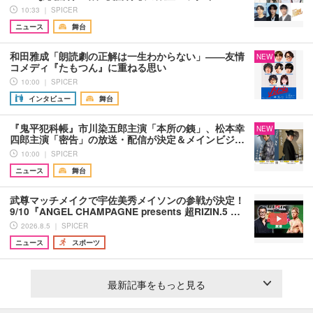
10:33 ｜ SPICER
ニュース
舞台
和田雅成「朗読劇の正解は一生わからない」――友情
NEW
コメディ『たもつん』に重ねる思い
10:00 ｜ SPICER
インタビュー
舞台
『鬼平犯科帳』市川染五郎主演「本所の銕」、松本幸
NEW
四郎主演「密告」の放送・配信が決定＆メインビジ…
10:00 ｜ SPICER
ニュース
舞台
武尊マッチメイクで宇佐美秀メイソンの参戦が決定！
9/10『ANGEL CHAMPAGNE presents 超RIZIN.5 …
2026.8.5 ｜ SPICER
ニュース
スポーツ
最新記事をもっと見る