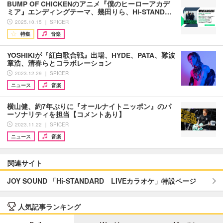
BUMP OF CHICKENのアニメ『僕のヒーローアカデ
ミア』エンディングテーマ、幾田りら、Hi-STAND…
2025.10.15 ｜ SPICER
特集
音楽
YOSHIKIが『紅白歌合戦』出場、HYDE、PATA、難波
章浩、清春らとコラボレーション
2023.12.29 ｜ SPICER
ニュース
音楽
横山健、約7年ぶりに『オールナイトニッポン』のパ
ーソナリティを担当【コメントあり】
2023.11.22 ｜ SPICER
ニュース
音楽
関連サイト
JOY SOUND 「Hi-STANDARD LIVEカラオケ」特設ページ
人気記事ランキング