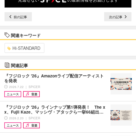
前の記事
次の記事
関連キーワード
Hi-STANDARD
関連記事
『フジロック '26』Amazonライブ配信アーティスト
を発表
2026.7.22 ｜ SPICER
ニュース
音楽
『フジロック '26』ラインナップ第1弾発表！ The x
x、Fujii Kaze、マッシヴ・アタックら一挙66組出…
2026.2.20 ｜ SPICER
ニュース
音楽