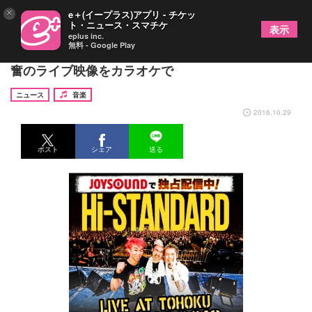
×
e＋(イープラス)アプリ - チケッ
ト・ニュース・スマチケ
表示
eplus inc.
無料 - Google Play
Hi-STANDARD主催『AIR JAM 2012』の感動と興
奮のライブ映像をカラオケで
ニュース
音楽
2016.10.29
ポスト
シェア
送る