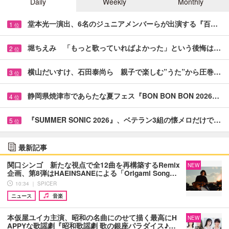
Daily
Weekly
Monthly
堂本光一演出、6名のジュニアメンバーらが出演する『百…
1
位
堀ちえみ 「もっと歌っていればよかった」という後悔は…
2
位
横山だいすけ、石田泰尚ら 親子で楽しむ”うた”から圧巻…
3
位
静岡県焼津市であらたな夏フェス『BON BON BON 2026…
4
位
『SUMMER SONIC 2026』、ベテラン3組の懐メロだけで…
5
位
最新記事
関口シンゴ 新たな視点で全12曲を再構築するRemix
NEW
企画、第8弾はHAEINSANEによる「Origami Song…
10:34 ｜ SPICER
ニュース
音楽
本仮屋ユイカ主演、昭和の名曲にのせて描く最高にH
NEW
APPYな歌謡劇『昭和歌謡劇 歌の銀座パラダイス♪…