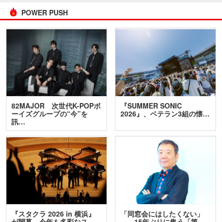
POWER PUSH
82MAJOR 次世代K-POPボ
『SUMMER SONIC
ーイズグループの“今”を
2026』、ベテラン3組の懐…
訊…
『スタクラ 2026 in 横浜』
「同窓会にはしたくない」
が開幕 今年も多彩なス
――15年ぶりに集う「第…