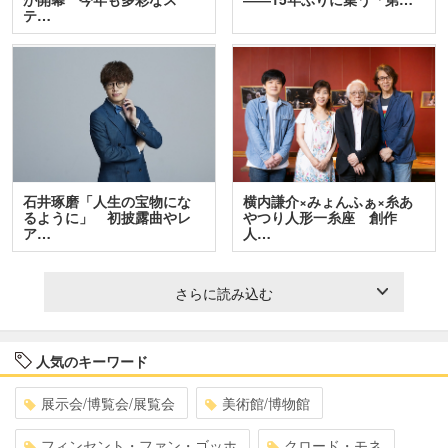
テ…
石井琢磨「人生の宝物にな
横内謙介×みょんふぁ×糸あ
るように」 初披露曲やレ
やつり人形一糸座 創作
ア…
人…
さらに読み込む
人気のキーワード
展示会/博覧会/展覧会
美術館/博物館
フィンセント・ファン・ゴッホ
クロード・モネ