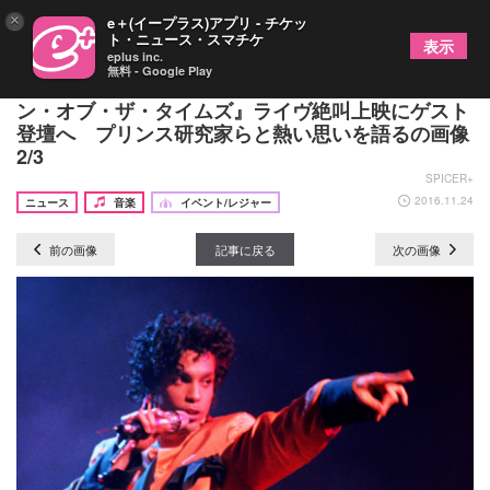
×
e＋(イープラス)アプリ - チケッ
ト・ニュース・スマチケ
表示
eplus inc.
無料 - Google Play
スガ シカオ、故プリンスさん出演の映画『サイ
ン・オブ・ザ・タイムズ』ライヴ絶叫上映にゲスト
登壇へ プリンス研究家らと熱い思いを語るの画像
2/3
SPICER+
2016.11.24
ニュース
音楽
イベント/レジャー
前の画像
記事に戻る
次の画像