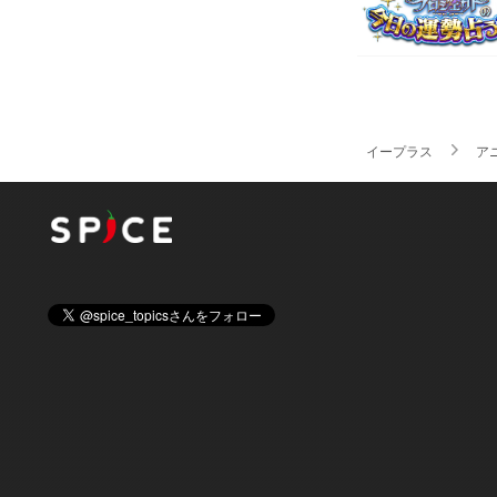
イープラス
ア