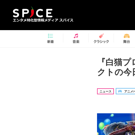
『白猫プ
クトの今
ニュース
アニメ/