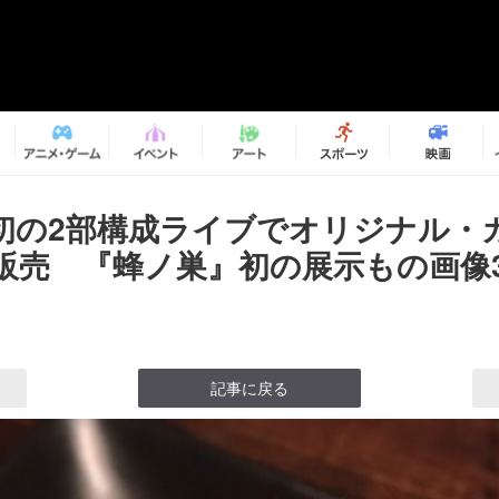
初の2部構成ライブでオリジナル・
販売 『蜂ノ巣』初の展示もの画像3
記事に戻る