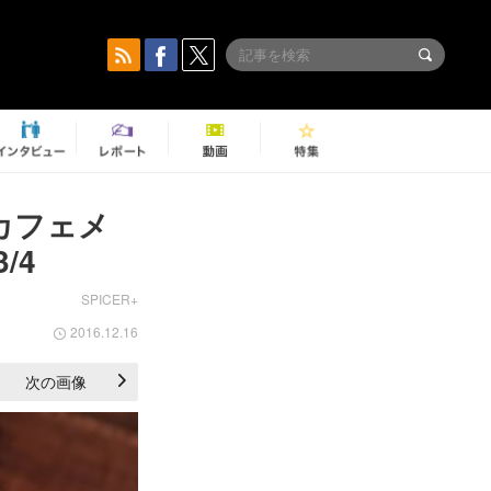
カフェメ
/4
SPICER+
2016.12.16
次の画像