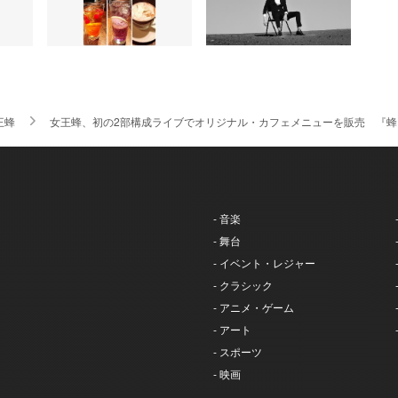
王蜂
女王蜂、初の2部構成ライブでオリジナル・カフェメニューを販売 『蜂
- 音楽
- 舞台
- イベント・レジャー
- クラシック
- アニメ・ゲーム
- アート
- スポーツ
- 映画