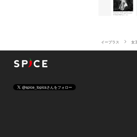
イープラス
女