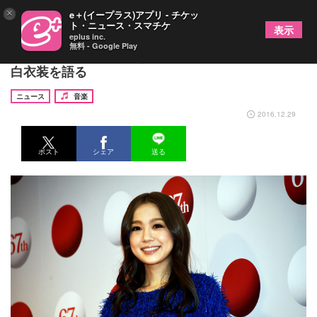
×
e＋(イープラス)アプリ - チケッ
ト・ニュース・スマチケ
表示
eplus inc.
無料 - Google Play
「今回は“大人の赤”です」西野カナ、気合十分の紅
白衣装を語る
ニュース
音楽
2016.12.29
ポスト
シェア
送る