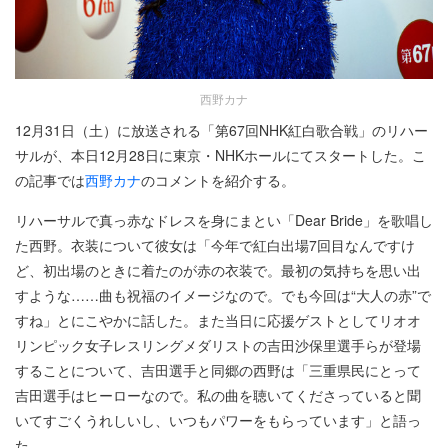
西野カナ
12月31日（土）に放送される「第67回NHK紅白歌合戦」のリハー
サルが、本日12月28日に東京・NHKホールにてスタートした。こ
の記事では
西野カナ
のコメントを紹介する。
リハーサルで真っ赤なドレスを身にまとい「Dear Bride」を歌唱し
た西野。衣装について彼女は「今年で紅白出場7回目なんですけ
ど、初出場のときに着たのが赤の衣装で。最初の気持ちを思い出
すような……曲も祝福のイメージなので。でも今回は“大人の赤”で
すね」とにこやかに話した。また当日に応援ゲストとしてリオオ
リンピック女子レスリングメダリストの吉田沙保里選手らが登場
することについて、吉田選手と同郷の西野は「三重県民にとって
吉田選手はヒーローなので。私の曲を聴いてくださっていると聞
いてすごくうれしいし、いつもパワーをもらっています」と語っ
た。