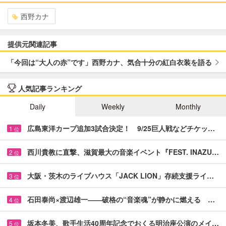
西野カナ
提供元関連記事
「今回は“大人の赤”です」西野カナ、気合十分の紅白衣装を語る
人気記事ランキング
Daily
Weekly
Monthly
広島東洋カープ追加3試合決定！ 9/25巨人戦などチケッ…
1
位
西川貴教に直撃、滋賀最大の音楽イベント『FEST. INAZU…
2
位
大阪・茨木のライブハウス「JACK LION」存続支援ライ…
3
位
石田泰尚×渡辺雄一――破格の“音楽魂”が静かに燃える …
4
位
坂本冬美、歌手生活40周年記念でおくる明治座公演のメイ…
5
位