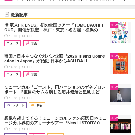
最新記事
清 竜人FRIENDS、初の全国ツアー『TOMODACHI T
NEW
OUR』開催が決定 神戸・東京・名古屋・横浜の…
16:00 ｜ SPICER
ニュース
音楽
韓国と日本をつなぐ対バン企画『2026 Rising Conne
NEW
ction in Japan』が始動 日本からASH DA H…
14:30 ｜ SPICER
ニュース
音楽
ミュージカル『ゴースト』両バージョンのゲネプロレ
NEW
ポート 3度目のサムを演じる浦井健治と星風まど…
13:30 ｜ SPICER
レポート
舞台
想像を超えてくる！ミュージカルファン必聴 日本ミュ
NEW
ージカル界初のアリーナツアー『New HISTORY C…
13:00 ｜ SPICER