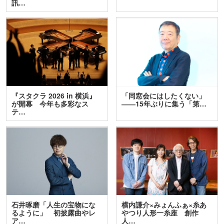
訊…
『スタクラ 2026 in 横浜』
「同窓会にはしたくない」
が開幕 今年も多彩なス
――15年ぶりに集う「第…
テ…
石井琢磨「人生の宝物にな
横内謙介×みょんふぁ×糸あ
るように」 初披露曲やレ
やつり人形一糸座 創作
ア…
人…