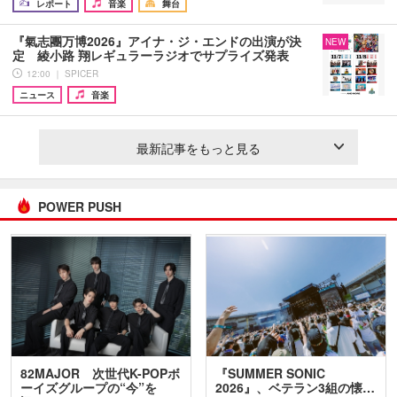
レポート
音楽
舞台
『氣志團万博2026』アイナ・ジ・エンドの出演が決
NEW
定 綾小路 翔レギュラーラジオでサプライズ発表
12:00 ｜ SPICER
ニュース
音楽
最新記事をもっと見る
POWER PUSH
82MAJOR 次世代K-POPボ
『SUMMER SONIC
ーイズグループの“今”を
2026』、ベテラン3組の懐…