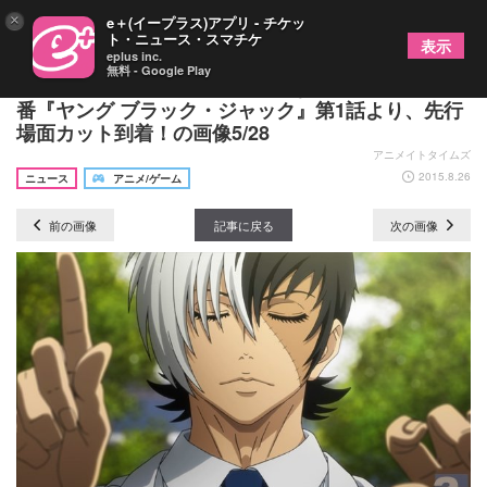
×
e＋(イープラス)アプリ - チケッ
ト・ニュース・スマチケ
表示
eplus inc.
無料 - Google Play
間黒男の若かりし頃の姿が美麗な映像で！ 10月新
番『ヤング ブラック・ジャック』第1話より、先行
場面カット到着！の画像5/28
アニメイトタイムズ
2015.8.26
ニュース
アニメ/ゲーム
前の画像
記事に戻る
次の画像