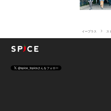
イープラス
ス