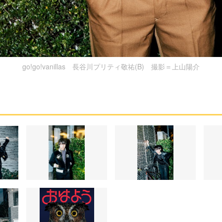
go!go!vanillas 長谷川プリティ敬祐(B) 撮影＝上山陽介