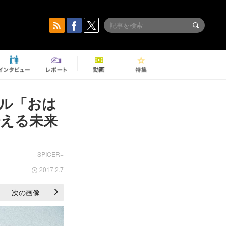
ングル「おは
える未来
SPICER+
2017.2.7
次の画像