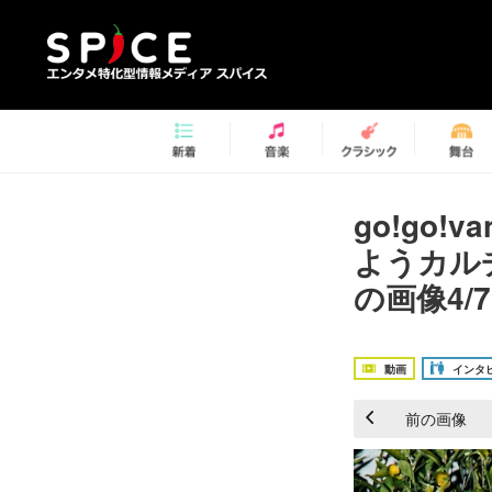
go!go
ようカル
の画像4/7
動画
インタ
前の画像