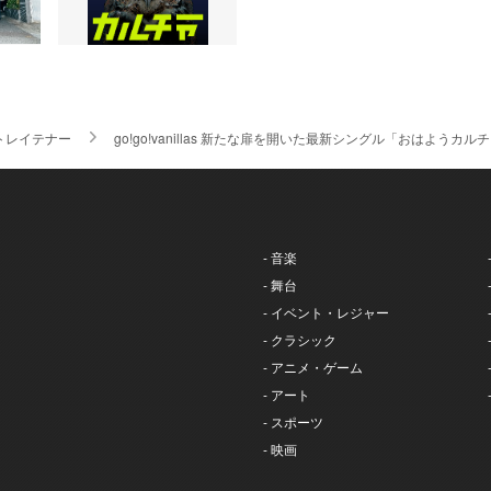
トレイテナー
go!go!vanillas 新たな扉を開いた最新シングル「おはよ
- 音楽
- 舞台
- イベント・レジャー
- クラシック
- アニメ・ゲーム
- アート
- スポーツ
- 映画