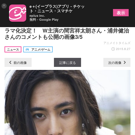
×
e＋(イープラス)アプリ - チケッ
ト・ニュース・スマチケ
表示
eplus inc.
無料 - Google Play
コミック累計105万部突破の『ニーチェ先生』がド
ラマ化決定！ W主演の間宮祥太朗さん・浦井健治
さんのコメントも公開の画像3/5
アニメイトタイムズ
2015.8.27
ニュース
アニメ/ゲーム
前の画像
記事に戻る
次の画像