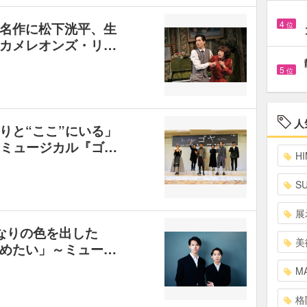
4
名作に松下洸平、生
位
カメレオンズ・リ…
5
位
人
りと“ここ”にいる」
 ミュージカル『ゴ…
HI
S
展
なりの色を出した
美
めたい」～ミュー…
MA
格