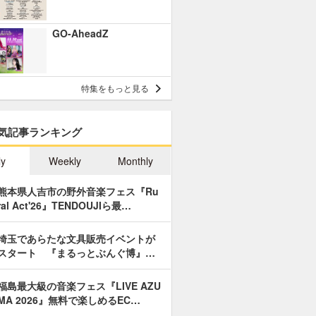
GO-AheadZ
特集をもっと見る
気記事ランキング
ly
Weekly
Monthly
熊本県人吉市の野外音楽フェス『Ru
ral Act'26』TENDOUJIら最…
埼玉であらたな文具販売イベントが
スタート 『まるっとぶんぐ博』…
福島最大級の音楽フェス『LIVE AZU
MA 2026』無料で楽しめるEC…