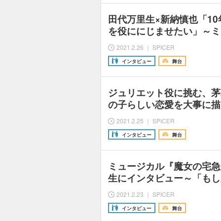
田代万里生×新納慎也「1
を役ににじませたい」～ミ
2021.2.26 ｜ SPICER
インタビュー
舞台
ジュリエット役に挑む、茅
の子らしい恋愛を大事に描
2021.2.25 ｜ SPICER
インタビュー
舞台
ミュージカル『魔女の宅急
生にインタビュー～「もし
2021.2.23 ｜ SPICER
インタビュー
舞台