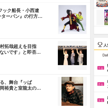
フック船長・小西遼
ーターパン』の行方…
人
村拓哉超えを目指
てないです」と即否…
Dai
1
位
る、舞台『ッぱ
2
位
岡裕貴と室龍太の…
3
位