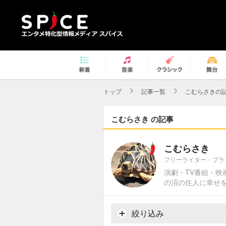
トップ
記事一覧
こむらさきの
こむらさき の記事
こむらさき
フリーライター・プラ
演劇・TV番組・
の沼の住人に幸せ
絞り込み