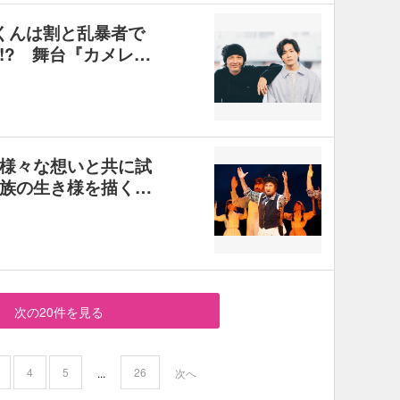
くんは割と乱暴者で
!? 舞台『カメレ…
様々な想いと共に試
族の生き様を描く…
次の20件を見る
4
5
26
...
次へ