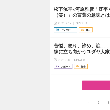
松下洸平×河原雅彦「洸平
（笑）」の言葉の意味とは
2021.2.12 ｜ SPICER
インタビュー
舞台
苦悩、怒り、諦め、涙……
練に立ち向かうユダヤ人家
2021.2.8 ｜ SPICER
レポート
舞台
2
3
1