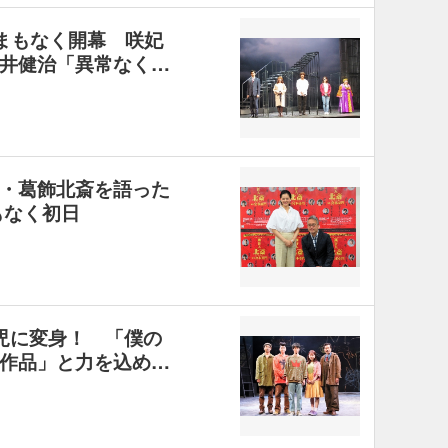
』まもなく開幕 咲妃
井健治「異常なく…
・葛飾北斎を語った
もなく初日
児に変身！ 「僕の
作品」と力を込め…