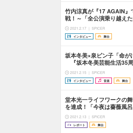
竹内涼真が『17 AGAIN
戦！～「全公演乗り越えた
2021.2.17 ｜ SPICER
インタビュー
舞台
坂本冬美×泉ピン子「命が
『坂本冬美芸能生活35
2021.2.15 ｜ SPICER
インタビュー
音楽
舞台
堂本光一ライフワークの舞台
を達成！「今夜は薔薇風呂
2021.2.13 ｜ SPICER
レポート
舞台