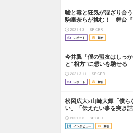
嘘と毒と狂気が混ざり合う
駒里奈らが挑む！ 舞台『
2021.4.3 ｜ SPICER
レポート
舞台
今井翼「僕の盟友はしっか
と“相方”に想いを馳せる
2021.3.11 ｜ SPICER
レポート
舞台
松岡広大×山崎大輝「僕ら
い」「伝えたい事を突き詰
2021.3.8 ｜ SPICER
インタビュー
舞台