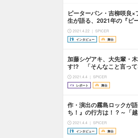
ピーターパン・吉柳咲良×
生が語る、2021年の『ピ
2021.4.22 ｜ SPICER
インタビュー
舞台
加藤シゲアキ、大先輩・木
す!? 「そんなこと言っ
2021.4.4 ｜ SPICER
レポート
舞台
作・演出の霧島ロックが語
ち！』の行方は！？～「越
2021.4.4 ｜ SPICER
インタビュー
舞台