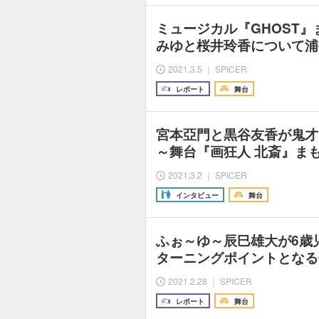
ミュージカル『GHOST
みゆと桜井玲香について浦
2021.3.5 ｜ SPICER
レポート
舞台
宮本亞門と黒谷友香が鬼才
～舞台『画狂人 北斎』ま
2021.3.2 ｜ SPICER
インタビュー
舞台
ふぉ～ゆ～辰巳雄大が6歳
ターニングポイントとなる
2021.2.28 ｜ SPICER
レポート
舞台