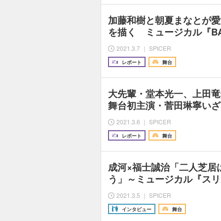
加藤和樹と朝夏まなとが愛
を描く ミュージカル『B
2021.3.7 ｜ SPICER
レポート
舞台
大先輩・堂本光一、上田竜
舞台初主演・菅田琳寧いざ
2021.3.6 ｜ SPICER
レポート
舞台
成河×福士誠治「二人芝居
う」～ミュージカル『スリ
2021.3.5 ｜ SPICER
インタビュー
舞台