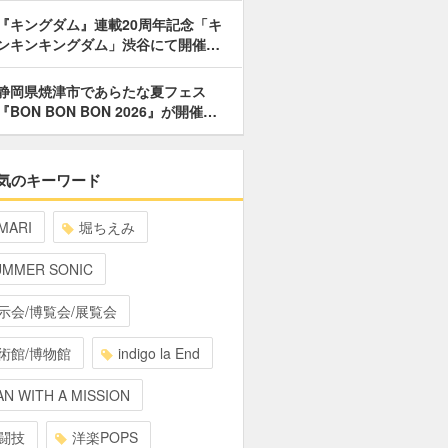
『キングダム』連載20周年記念「キ
ンキンキングダム」渋谷にて開催…
静岡県焼津市であらたな夏フェス
『BON BON BON 2026』が開催…
気のキーワード
MARI
堀ちえみ
UMMER SONIC
示会/博覧会/展覧会
術館/博物館
indigo la End
N WITH A MISSION
闘技
洋楽POPS