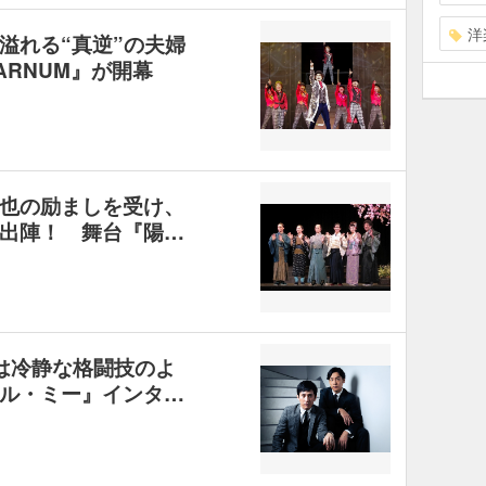
洋
溢れる“真逆”の夫婦
ARNUM』が開幕
也の励ましを受け、
出陣！ 舞台『陽…
は冷静な格闘技のよ
ル・ミー』インタ…