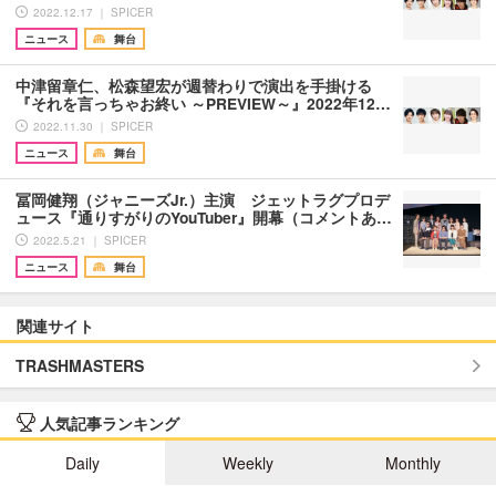
2022.12.17 ｜ SPICER
ニュース
舞台
中津留章仁、松森望宏が週替わりで演出を手掛ける
『それを言っちゃお終い ～PREVIEW～』2022年12…
2022.11.30 ｜ SPICER
ニュース
舞台
冨岡健翔（ジャニーズJr.）主演 ジェットラグプロデ
ュース『通りすがりのYouTuber』開幕（コメントあ…
2022.5.21 ｜ SPICER
ニュース
舞台
関連サイト
TRASHMASTERS
人気記事ランキング
Daily
Weekly
Monthly