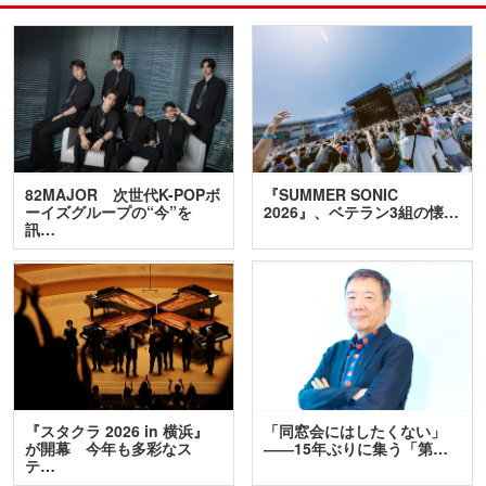
82MAJOR 次世代K-POPボ
『SUMMER SONIC
ーイズグループの“今”を
2026』、ベテラン3組の懐…
訊…
『スタクラ 2026 in 横浜』
「同窓会にはしたくない」
が開幕 今年も多彩なス
――15年ぶりに集う「第…
テ…