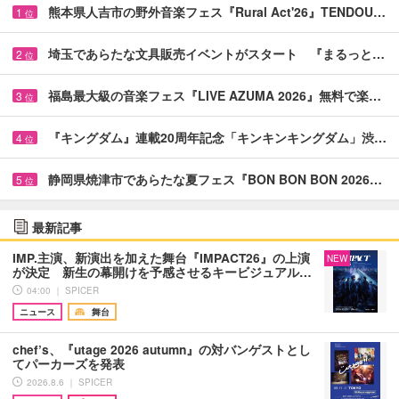
熊本県人吉市の野外音楽フェス『Rural Act'26』TENDOU…
1
位
埼玉であらたな文具販売イベントがスタート 『まるっと…
2
位
福島最大級の音楽フェス『LIVE AZUMA 2026』無料で楽…
3
位
『キングダム』連載20周年記念「キンキンキングダム」渋…
4
位
静岡県焼津市であらたな夏フェス『BON BON BON 2026…
5
位
最新記事
IMP.主演、新演出を加えた舞台『IMPACT26』の上演
NEW
が決定 新生の幕開けを予感させるキービジュアル…
04:00 ｜ SPICER
ニュース
舞台
chef’s、『utage 2026 autumn』の対バンゲストとし
てパーカーズを発表
2026.8.6 ｜ SPICER