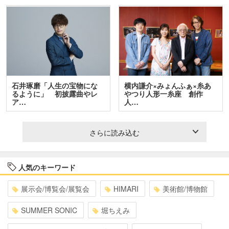
石井琢磨「人生の宝物にな
横内謙介×みょんふぁ×糸あ
るように」 初披露曲やレ
やつり人形一糸座 創作
ア…
人…
さらに読み込む
人気のキーワード
展示会/博覧会/展覧会
HIMARI
美術館/博物館
SUMMER SONIC
堀ちえみ