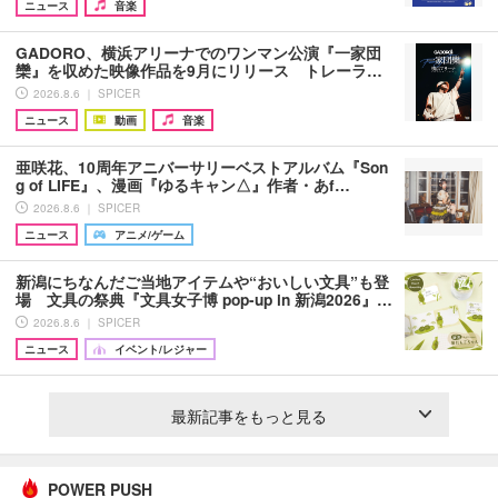
ニュース
音楽
GADORO、横浜アリーナでのワンマン公演『一家団
欒』を収めた映像作品を9月にリリース トレーラ…
2026.8.6 ｜ SPICER
ニュース
動画
音楽
亜咲花、10周年アニバーサリーベストアルバム『Son
g of LIFE』、漫画『ゆるキャン△』作者・あf…
2026.8.6 ｜ SPICER
ニュース
アニメ/ゲーム
新潟にちなんだご当地アイテムや“おいしい文具”も登
場 文具の祭典『文具女子博 pop-up in 新潟2026』…
2026.8.6 ｜ SPICER
ニュース
イベント/レジャー
最新記事をもっと見る
POWER PUSH