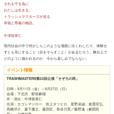
それを守る為に
わたしは生きる。
トラッシュマスターズが送る
幸福と尊厳の物語。
中津留章仁
現代社会の中で何かしらこのような場面に出くわしたり、体験せ
ずとも耳にすること（目をそらすこと）があるだろう。舞台上で
どのように描かれるのか、今から楽しみでならない。
イベント情報
TRASHMASTERS第23回公演「そぞろの民」
日時：9月11日（金）～9月27日（日）
会場：下北沢 駅前劇場
作・演出：中津留章仁
出演：カゴシマジロー、吹上タツヒロ、星野卓誠、倉貫匡弘、
髙橋洋介、森下庸之、森田匠、長谷川景／飯野遠（劇団民
藝）、川﨑初夏