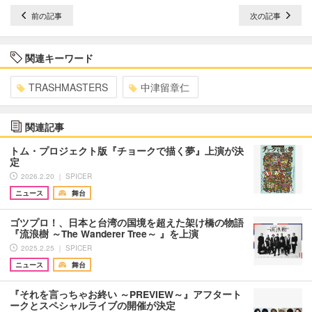
前の記事
次の記事
関連キーワード
TRASHMASTERS
中津留章仁
関連記事
トム・プロジェクト版『チョークで描く夢』上演が決
定
2026.2.20 ｜ SPICER
ニュース
舞台
ゴツプロ！、日本と台湾の国境を超えた架け橋の物語
『流浪樹 ～The Wanderer Tree～ 』を上演
2025.2.25 ｜ SPICER
ニュース
舞台
『それを言っちゃお終い ～PREVIEW～』アフタート
ークとスペシャルライブの開催が決定