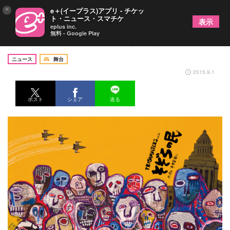
×
e＋(イープラス)アプリ - チケッ
ト・ニュース・スマチケ
表示
eplus inc.
無料 - Google Play
中津留章仁が幸福と尊厳を問う「そぞろの民」
ニュース
舞台
2015.9.1
ポスト
シェア
送る