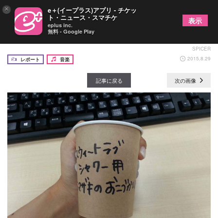
×
e＋(イープラス)アプリ - チケッ
ト・ニュース・スマチケ
表示
eplus inc.
無料 - Google Play
フェスで「イケる」コツ ～その３～の画像1/4
SPICER
2015.8.29
レポート
音楽
記事に戻る
次の画像