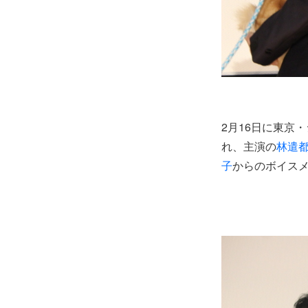
2月16日に東京
れ、主演の
林遣
子
からのボイス