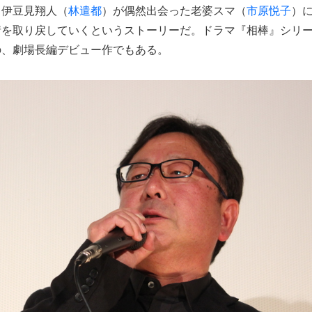
・伊豆見翔人（
林遣都
）が偶然出会った老婆スマ（
市原悦子
）
情を取り戻していくというストーリーだ。ドラマ『相棒』シリ
の、劇場長編デビュー作でもある。