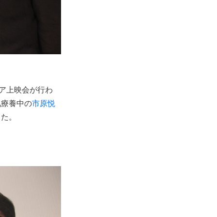
ミア上映会が行わ
気療養中の
市原悦
した。