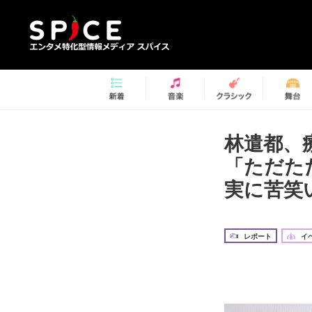
林遣都、
「ただた
実に苦笑
レポート
イ