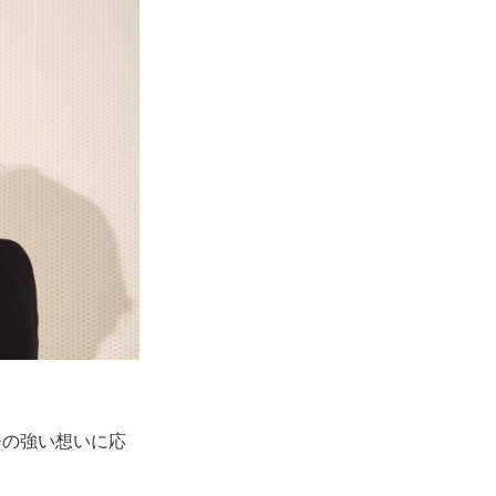
督の強い想いに応
。