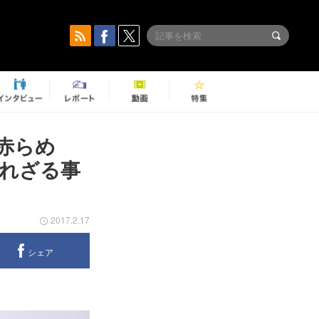
赤らめ
れざる事
2017.2.17
シェア