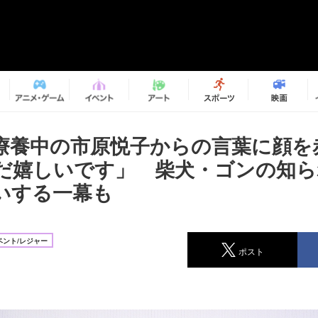
療養中の市原悦子からの言葉に顔を
だ嬉しいです」 柴犬・ゴンの知ら
いする一幕も
ベント/レジャー
ポスト