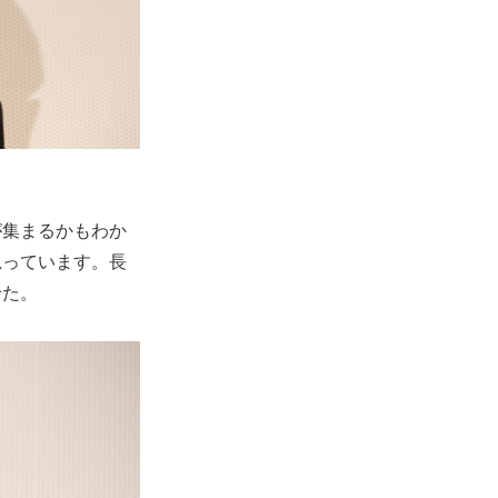
が集まるかもわか
思っています。長
せた。