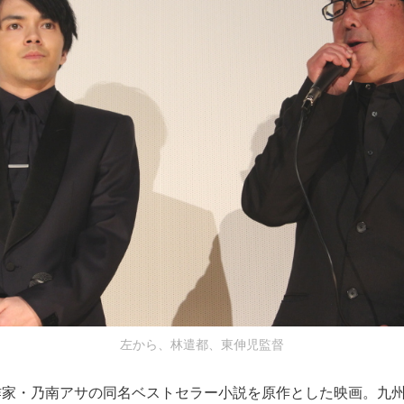
左から、林遣都、東伸児監督
作家・乃南アサの同名ベストセラー小説を原作とした映画。九