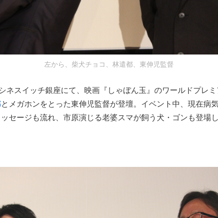
左から、柴犬チョコ、林遣都、東伸児監督
・シネスイッチ銀座にて、映画『しゃぼん玉』のワールドプレ
都
とメガホンをとった東伸児監督が登壇。イベント中、現在病
メッセージも流れ、市原演じる老婆スマが飼う犬・ゴンも登場