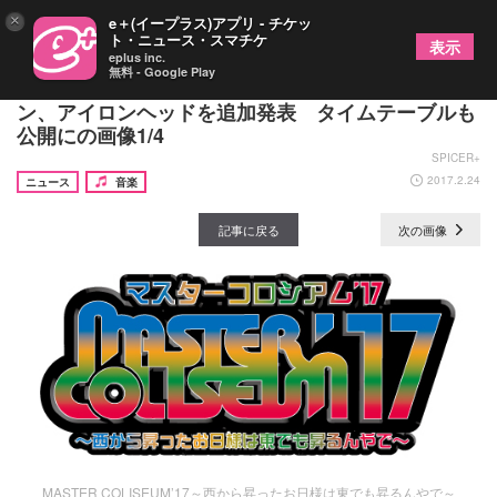
×
e＋(イープラス)アプリ - チケッ
ト・ニュース・スマチケ
表示
eplus inc.
無料 - Google Play
『MASTER COLISEUM』バンビーノ、とろサーモ
ン、アイロンヘッドを追加発表 タイムテーブルも
公開にの画像1/4
SPICER+
2017.2.24
ニュース
音楽
記事に戻る
次の画像
MASTER COLISEUM’17～西から昇ったお日様は東でも昇るんやで～