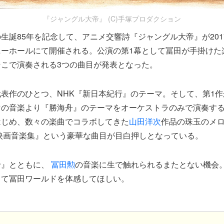
『ジャングル大帝』 (C)手塚プロダクション
生誕85年を記念して、アニメ交響詩『ジャングル大帝』が2017年
ニーホールにて開催される。公演の第1幕として冨田が手掛けた
こで演奏される3つの曲目が発表となった。
表作のひとつ、NHK『新日本紀行』のテーマ。そして、第1
マの音楽より『勝海舟』のテーマをオーケストラのみで演奏す
はじめ、数々の楽曲でコラボしてきた
山田洋次
作品の珠玉のメ
 映画音楽集』という豪華な曲目が目白押しとなっている。
帝』とともに、
冨田勲
の音楽に生で触れられるまたとない機会。
して冨田ワールドを体感してほしい。