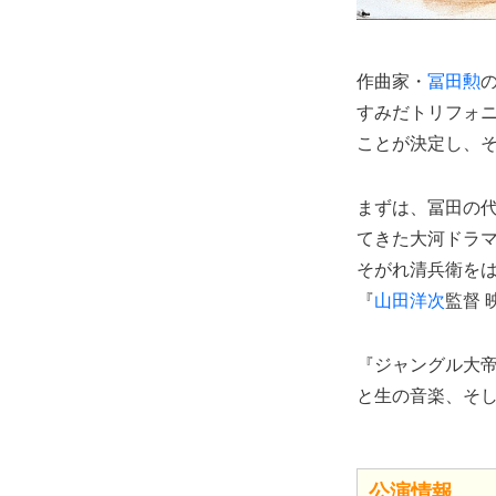
作曲家・
冨田勲
の
すみだトリフォ
ことが決定し、そ
まずは、冨田の代
てきた大河ドラ
そがれ清兵衛を
『
山田洋次
監督
『ジャングル大
と生の音楽、そ
公演情報