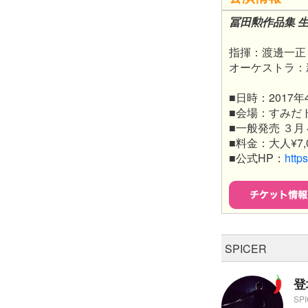
冨田勲作品集 
指揮：渡邊一正
オーケストラ：
■日時：2017年4月
■会場：すみだ
■一般発売 ３月
■料金：大人¥7,
■公式HP：
http
SPICER
登
SP