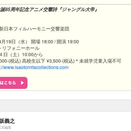
生誕85周年記念アニメ交響詩『ジャングル大帝』
新日本フィルハーモニー交響楽団
19日（水） 開場 18:00 / 開演 19:00
トリフォニーホール
４日（土）10:00から
000-(税込) 高校生以下 ¥3,500-(税込)＊未就学児童入場不可
s://www.isaotomitacollections.com
坂義之
ICE編集