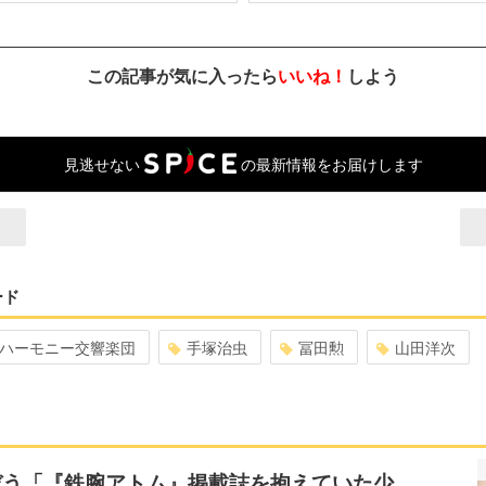
この記事が気に入ったら
いいね！
しよう
見逃せない
の最新情報をお届けします
ード
ハーモニー交響楽団
手塚治虫
冨田勲
山田洋次
ぞう「『鉄腕アトム』掲載誌を抱えていた少