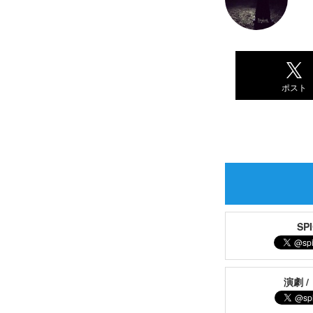
ポスト
S
演劇 /