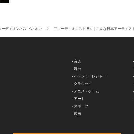
コーディオン/バンドネオン
アコーディオニスト Rie｜こんな日本アーティス
- 音楽
- 舞台
- イベント・レジャー
- クラシック
- アニメ・ゲーム
- アート
- スポーツ
- 映画