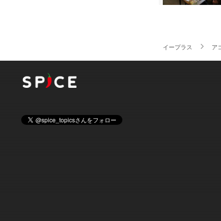
イープラス
ア