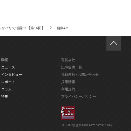
トがパリで活躍中 【第16回】
画像4/6
- 動画
運営会社
- ニュース
記事提供一覧
- インタビュー
掲載依頼 / お問い合わせ
- レポート
採用情報
- コラム
利用規約
- 特集
プライバシーポリシー
JASRAC許諾第9008487009Y31018号