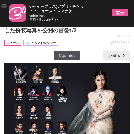
×
e＋(イープラス)アプリ - チケッ
ト・ニュース・スマチケ
表示
eplus inc.
無料 - Google Play
『氷艶hyoen2017-破沙羅-』VOGUE JAPANが監修
した扮装写真を公開の画像1/2
SPICER
2017.4.11
ニュース
イベント/レジャー
記事に戻る
次の画像