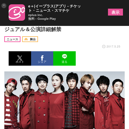
×
e＋(イープラス)アプリ - チケッ
ト・ニュース・スマチケ
表示
eplus inc.
無料 - Google Play
河原雅彦の新演出で14年ぶりに甦る『人間風車』ビ
ジュアル＆公演詳細解禁
ニュース
舞台
2017.5.25
ポスト
シェア
送る