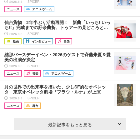
2026.8.8 ｜ SPICER
ニュース
アニメ/ゲーム
仙台貨物 2年半ぶり活動再開！ 新曲「いっち! いっ
ち!!」完成までの紆余曲折、トゥアーの見どころと…
2026.8.8 ｜ SPICER
動画
インタビュー
音楽
結那バースデーイベント2026のゲストで斉藤朱夏＆愛
美の出演が決定
2026.8.8 ｜ SPICER
ニュース
音楽
アニメ/ゲーム
月の世界での出来事を描いた、少しSF的なオペレッ
タ 東京オペレッタ劇場『フラウ・ルナ』が上演
2026.8.8 ｜ SPICER
ニュース
舞台
最新記事をもっと見る