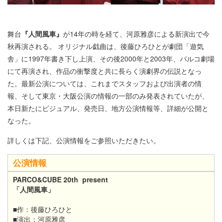
舞台
『人間風車』
が14年の時を経て、河原雅彦による新演出で今
秋再演される。 オリジナル戯曲は、後藤ひろひとが劇団「遊気
舎」に1997年書き下し上演、その後2000年と2003年、パルコ劇場
にて再演され、作品の衝撃度と共に長らく演劇界の伝説となっ
た。最新公演については、これまでスタッフおよび出演者の情
報、そして東京・大阪公演の情報の一部のみ発表されていたが、
本日新たにビジュアル、発売日、地方公演情報等、詳細が公開と
なった。
詳しくは下記、公演情報をご参照いただきたい。
公演情報
PARCO&CUBE 20th present
「人間風車」
■作：後藤ひろひと
■演出：河原雅彦