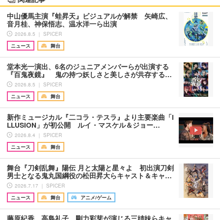
中山優馬主演『蛙昇天』ビジュアルが解禁 矢崎広、
音月桂、神保悟志、温水洋一ら出演
2026.8.5 ｜ SPICER
ニュース
舞台
堂本光一演出、6名のジュニアメンバーらが出演する
『百鬼夜鏡』 鬼の持つ妖しさと美しさが共存する…
2026.8.5 ｜ SPICER
ニュース
舞台
新作ミュージカル『二コラ・テスラ』より主要楽曲「I
LLUSION」が初公開 ルイ・マスケル＆ジョー…
2026.8.4 ｜ SPICER
ニュース
舞台
舞台『刀剣乱舞』陽伝 月と太陽と星々よ 初出演刀剣
男士となる鬼丸国綱役の松田昇大らキャスト＆キャ…
2026.7.17 ｜ SPICER
ニュース
舞台
アニメ/ゲーム
藤原紀香、高島礼子、剛力彩芽が演じる三姉妹らキャ