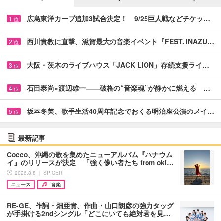
広島東洋カープ追加3試合決定！ 9/25巨人戦などチケッ…
1
位
西川貴教に直撃、滋賀最大の音楽イベント『FEST. INAZU…
2
位
大阪・茨木のライブハウス「JACK LION」存続支援ライ…
3
位
石田泰尚×渡辺雄一――破格の“音楽魂”が静かに燃える …
4
位
坂本冬美、歌手生活40周年記念でおくる明治座公演のメイ…
5
位
最新記事
Cocco、沖縄の歌を集めたニューアルバム『ハナウム
イ』のリリースが決定 「強く儚い者たち from oki…
2026.8.8 ｜ SPICER
ニュース
音楽
RE-GE、作詞・畑亜貴、作曲・山口朗彦の強力タッグ
が手掛ける2ndシングル「どこにいても絶対君を見…