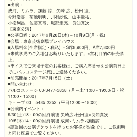
■出演：
成河、ミムラ、加藤 諒、矢崎 広、松田 凌、
今野浩喜、菊池明明、川村紗也、山本圭祐、
小松利昌、佐藤真弓、堀部圭亮、良知真次
【東京公演】
■公演日程：2017年9月28日(木)～10月9日(月・祝)
■会場：東京芸術劇場プレイハウス
■入場料金(全席指定・税込) ＝S席8,900円、A席7,800円
※未就学児のご入場はお断りいたします。※営利目的の転売禁
止。
※車イスでご来場予定のお客様は、ご購入席番号を公演前日ま
でにパルコステージ宛にご連絡ください。
■前売開始：2017年7月15日（土）
■問い合わせ：
パルコステージ 03-3477-5858（月～土11:00～19:00/日・祝
11:00～15:00）
キューブ 03—5485-2252（平日12:00〜18:00）
■公演内イベント：
9/30(土)18：00の回終演後 矢崎広×松田凌×良知真次
10/5(木)14：00の回終演後 成河×ミムラ×加藤諒
※該当回の公演
を持ったお客様が対象です。ご観劇時
と同じ座席でご覧ください。