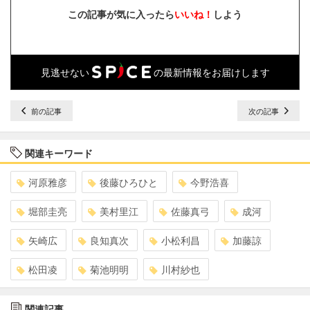
この記事が気に入ったら
いいね！
しよう
見逃せない
の最新情報をお届けします
前の記事
次の記事
関連キーワード
河原雅彦
後藤ひろひと
今野浩喜
堀部圭亮
美村里江
佐藤真弓
成河
矢崎広
良知真次
小松利昌
加藤諒
松田凌
菊池明明
川村紗也
関連記事