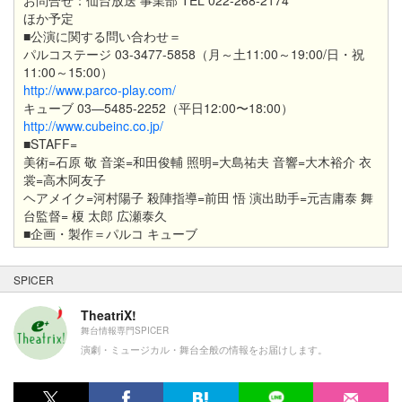
お問合せ：仙台放送 事業部 TEL 022-268-2174
ほか予定
■
公演に関する問い合わせ＝
パルコステージ 03-3477-5858（月～土11:00～19:00/日・祝
11:00～15:00）
http://www.parco-play.com/
キューブ 03—5485-2252（平日12:00〜18:00）
http://www.cubeinc.co.jp/
■STAFF=
美術=石原 敬 音楽=和田俊輔 照明=大島祐夫 音響=大木裕介 衣
裳=高木阿友子
ヘアメイク=河村陽子 殺陣指導=前田 悟 演出助手=元吉庸泰 舞
台監督= 榎 太郎 広瀬泰久
■企画・製作＝パルコ キューブ
SPICER
TheatriX!
舞台情報専門SPICER
演劇・ミュージカル・舞台全般の情報をお届けします。