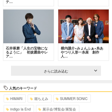
テ…
石井琢磨「人生の宝物にな
横内謙介×みょんふぁ×糸あ
るように」 初披露曲やレ
やつり人形一糸座 創作
ア…
人…
さらに読み込む
人気のキーワード
HIMARI
堀ちえみ
SUMMER SONIC
indigo la End
展示会/博覧会/展覧会