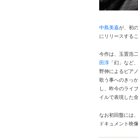
中島美嘉
が、初の
にリリースする
今作は、玉置浩
田淳
「幻」など
野伸によるピア
歌う事へのきっか
し、昨今のライ
イルで表現した全
なお初回盤には、
ドキュメント映