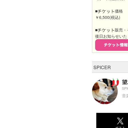
■
価格
￥6,500(税込)
■
販売・
後日お知らせいた
SPICER
望
S
音
ポスト