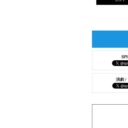
S
演劇 /