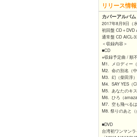
リリース情報
カバーアルバム『R
2017年8月9日（
初回盤 CD＋DVD AI
通常盤 CD AICL-
＜収録内容＞
■CD
※収録予定曲 / 順
M1. メロディー
M2. 命の別名（
M3. 幻（柴田淳
M4. SAY YES（C
M5. あなたのキス
M6. ひろ（amaza
M7. 空も飛べる
M8. 祭りのあと
■DVD
台湾初ワンマンラ