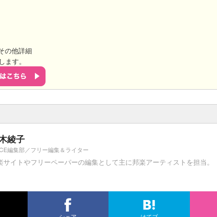
その他詳細
します。
木綾子
PICE編集部／フリー編集＆ライター
楽サイトやフリーペーパーの編集として主に邦楽アーティストを担当。
シェア
はてブ