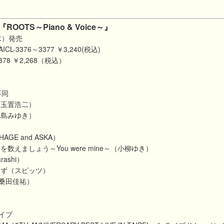
OOTS～Piano & Voice～』
水）発売
CL-3376～3377 ￥3,240(税込)
3378 ￥2,268（税込）
不同
（玉置浩二）
中島みゆき）
）
HAGE and ASKA）
を数えましょう～You were mine～
（小柳ゆき）
rashi）
はず（スピッツ）
（桑田佳祐）
イブ