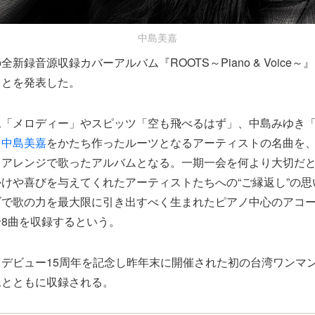
中島美嘉
全新録音源収録カバーアルバム『ROOTS～Piano & Voice～
ことを発表した。
二「メロディー」やスピッツ「空も飛べるはず」、中島みゆき
、
中島美嘉
をかたち作ったルーツとなるアーティストの名曲を
ノアレンジで歌ったアルバムとなる。一期一会を何より大切だ
けや喜びを与えてくれたアーティストたちへの“ご縁返し”の思
ブで歌の力を最大限に引き出すべく生まれたピアノ中心のアコ
8曲を収録するという。
デビュー15周年を記念し昨年末に開催された初の台湾ワンマ
像とともに収録される。