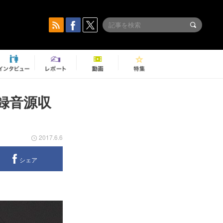
録音源収
2017.6.6
シェア