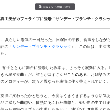
画像を全て表示（9件）
由美​がカフェライブに登場 "サンデー・ブランチ・クラシック" 20
は、夏らしい陽気の一日だった。日曜日の午後、食事をしなが
好評の『
サンデー・ブランチ・クラシック
』。この日は、出演
えた。
時刻、拍手とともに舞台に登場した坂本は、さっそく演奏に入る。
らきら星変奏曲」だ。誰もが口ずさんだことのある、お馴染み
このメロディーが、次々と異なった表情に作り替えられていく
な旋律に変わったかと思うと、今度はうきうきするような活気
気品に満ちた曲想や、情熱にあふれた曲想と、短い曲の中で目
を使った独特のリズムが出現したあとは、快活な行進曲風とな