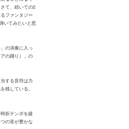
さて、続いての2
れるファンタジー
で弾いてみたいと思
形」の演奏に入っ
シアの踊り）」の
担当する音符は力
気を残している。
。時折テンポを緩
一つの音が豊かな