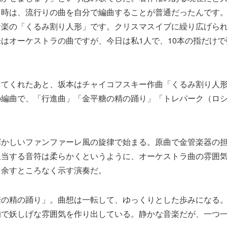
当時は、流行りの曲を自分で編曲することが普通だったんです。
音楽の「くるみ割り人形」です。クリスマスイブに繰り広げら
はオーケストラの曲ですが、今日は私1人で、10本の指だけ
してくれたあと、坂本はチャイコフスキー作曲「くるみ割り人
の編曲で、「行進曲」「金平糖の精の踊り」「トレパーク（ロ
。
輝かしいファンファーレ風の旋律で始まる。原曲で金管楽器の
担当する音符は柔らかくというように、オーケストラ曲の雰囲
を余すところなく示す演奏だ。
糖の精の踊り」。曲想は一転して、ゆっくりとした歩みになる
的で妖しげな雰囲気を作り出している。静かな音楽だが、一つ