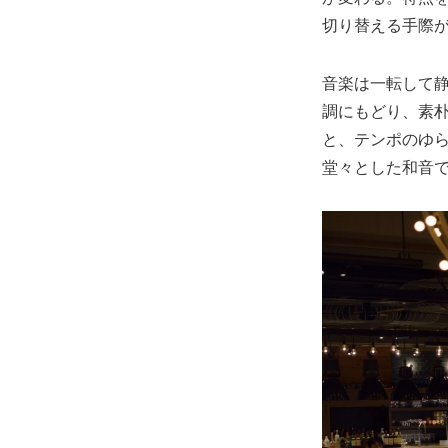
切り替える手際
音楽は一転して
調にもどり、素
と、テンポのゆ
堂々とした和音