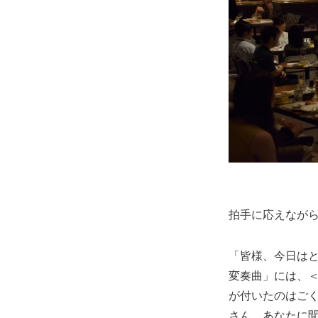
拍手に応えなが
「皆様、今日は
変奏曲」には、
が付いたのはご
さん、あなたに