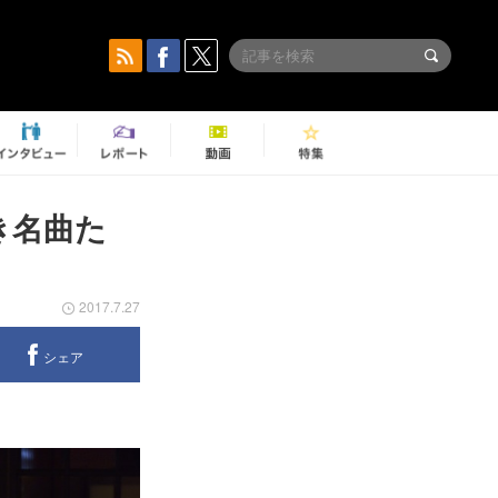
き名曲た
2017.7.27
シェア