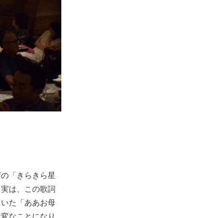
どの「きらきら星
。実は、この歌詞
ていた「ああお母
大変なことになり