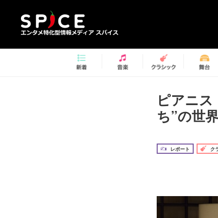
ピアニス
ち”の世
レポート
ク