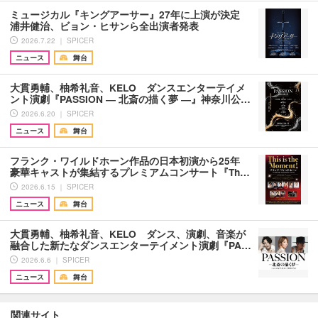
ミュージカル『キングアーサー』27年に上演が決定
浦井健治、ビョン・ヒサンら全出演者発表
2026.7.22 ｜ SPICER
ニュース
舞台
大貫勇輔、柚希礼音、KELO ダンスエンターテイメ
ント演劇『PASSION ― 北斎の描く夢 ―』神奈川公…
2026.6.20 ｜ SPICER
ニュース
舞台
フランク・ワイルドホーン作品の日本初演から25年
豪華キャストが集結するプレミアムコンサート『Th…
2026.6.15 ｜ SPICER
ニュース
舞台
大貫勇輔、柚希礼音、KELO ダンス、演劇、音楽が
融合した新たなダンスエンターテイメント演劇『PA…
2026.6.6 ｜ SPICER
ニュース
舞台
関連サイト