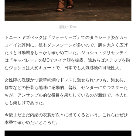
撮影：Taku
トニー・ヤズべックは『フォーリーズ』でのタキシード姿がカッ
コイイと評判に。彼もダンスシーンが多いので、腕を大きく広げ
たりと可動域をしっかり確かめていた。ジョシュ・グリセッティ
は『キャバレー』のMCでメイク顔を披露。隙あらばステップを踏
むジョシュは大変キュートで、日本でも人気沸騰の可能性大。
女性陣の洗練かつ豪華絢爛なドレスに魅せられつつも、男女共、
群衆などの扮装も地味に感動的。普段、センターに立つスターた
ちが、アンサンブル的な役目を果たしているのが新鮮で、本人た
ちも楽しげであった。
今後まだまだ内緒の衣裳が次々に出てくるという。これらはぜひ
本番で確かめたいところだ。