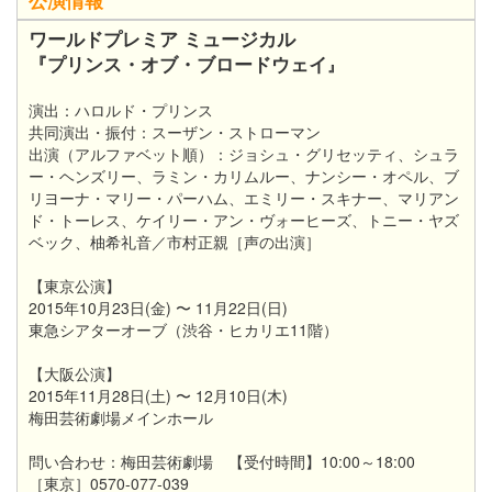
ワールドプレミア ミュージカル
『プリンス・オブ・ブロードウェイ
』
演出：ハロルド・プリンス
共同演出・振付：スーザン・ストローマン
出演（アルファベット順）：ジョシュ・グリセッティ、シュラ
ー・ヘンズリー、ラミン・カリムルー、ナンシー・オペル、ブ
リヨーナ・マリー・パーハム、エミリー・スキナー、マリアン
ド・トーレス、ケイリー・アン・ヴォーヒーズ、トニー・ヤズ
ベック、柚希礼音／市村正親［声の出演］
【東京公演】
2015年10月23日(金) 〜 11月22日(日)
東急シアターオーブ（渋谷・ヒカリエ11階）
【大阪公演】
2015年11月28日(土) 〜 12月10日(木)
梅田芸術劇場メインホール
問い合わせ：梅田芸術劇場 【受付時間】10:00～18:00
［東京］0570-077-039