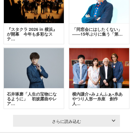
『スタクラ 2026 in 横浜』
「同窓会にはしたくない」
が開幕 今年も多彩なス
――15年ぶりに集う「第…
テ…
石井琢磨「人生の宝物にな
横内謙介×みょんふぁ×糸あ
るように」 初披露曲やレ
やつり人形一糸座 創作
ア…
人…
さらに読み込む