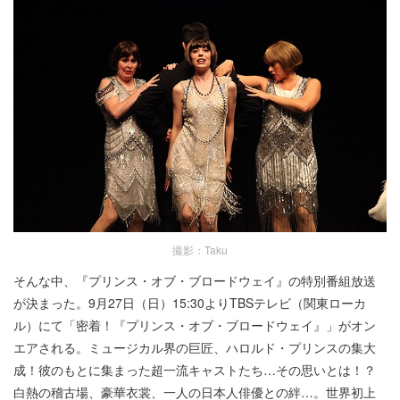
撮影：Taku
そんな中、『プリンス・オブ・ブロードウェイ』の特別番組放送
が決まった。9月27日（日）15:30よりTBSテレビ（関東ローカ
ル）にて「密着！『プリンス・オブ・ブロードウェイ』」がオン
エアされる。ミュージカル界の巨匠、ハロルド・プリンスの集大
成！彼のもとに集まった超一流キャストたち…その思いとは！？
白熱の稽古場、豪華衣裳、一人の日本人俳優との絆…。世界初上