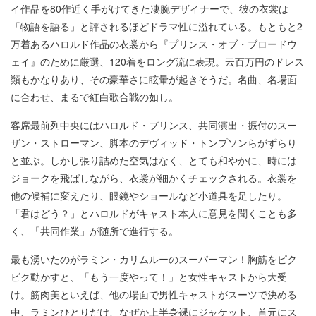
イ作品を80作近く手がけてきた凄腕デザイナーで、彼の衣裳は
「物語を語る」と評されるほどドラマ性に溢れている。もともと2
万着あるハロルド作品の衣裳から『プリンス・オブ・ブロードウ
ェイ』のために厳選、120着をロング流に表現。云百万円のドレス
類もかなりあり、その豪華さに眩暈が起きそうだ。名曲、名場面
に合わせ、まるで紅白歌合戦の如し。
客席最前列中央にはハロルド・プリンス、共同演出・振付のスー
ザン・ストローマン、脚本のデヴィッド・トンプソンらがずらり
と並ぶ。しかし張り詰めた空気はなく、とても和やかに、時には
ジョークを飛ばしながら、衣裳が細かくチェックされる。衣裳を
他の候補に変えたり、眼鏡やショールなど小道具を足したり。
「君はどう？」とハロルドがキャスト本人に意見を聞くことも多
く、「共同作業」が随所で進行する。
最も湧いたのがラミン・カリムルーのスーパーマン！胸筋をピク
ビク動かすと、「もう一度やって！」と女性キャストから大受
け。筋肉美といえば、他の場面で男性キャストがスーツで決める
中、ラミンひとりだけ、なぜか上半身裸にジャケット、首元にス