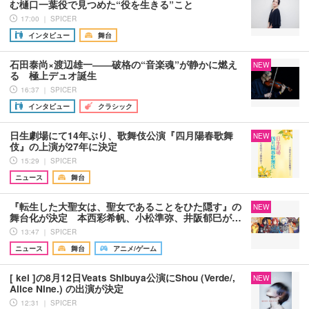
む樋口一葉役で見つめた“役を生きる”こと
17:00 ｜ SPICER
インタビュー
舞台
石田泰尚×渡辺雄一――破格の“音楽魂”が静かに燃え
NEW
る 極上デュオ誕生
16:37 ｜ SPICER
インタビュー
クラシック
日生劇場にて14年ぶり、歌舞伎公演『四月陽春歌舞
NEW
伎』の上演が27年に決定
15:29 ｜ SPICER
ニュース
舞台
『転生した大聖女は、聖女であることをひた隠す』の
NEW
舞台化が決定 本西彩希帆、小松準弥、井阪郁巳が…
13:47 ｜ SPICER
ニュース
舞台
アニメ/ゲーム
[ kei ]の8月12日Veats Shibuya公演にShou (Verde/,
NEW
Alice Nine.) の出演が決定
12:31 ｜ SPICER