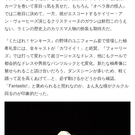
カーフを巻いて茶目っ気を見せた。もちろん『オペラ座の怪人』
では二枚目に決めて。一方、彼がエスコートするケイリー・ア
ン・ヴォーヒーズ演じるクリスティーヌのガウンは鮮烈このうえ
ない。ラミンの歴史上のカリスマ人物の扮装も期待大だ。
『くたばれ！ヤンキース』の野球のユニフォーム姿で登場した柚
希礼音には、全キャストが「カワイイ！」と絶賛。『フォーリー
ズ』では打って変わって超ゴージャスなドレス、他にもクールで
都会的なドレスや男前なパンツルックと七変化。新たな柚希像に
魅せられること請け合いだろう。ダンスシーンが多いため、軽く
踊って足を高くあげて…と、必ず動けるかどうか自ら確認。
「Fantastic!」と褒められると照れなのか、まん丸な瞳がクルクル
回るのが印象的だった。