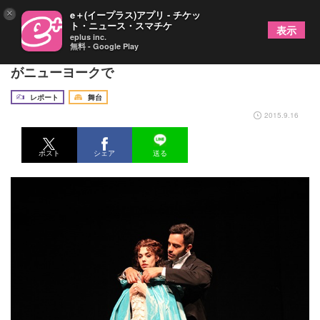
×
e＋(イープラス)アプリ - チケッ
ト・ニュース・スマチケ
表示
eplus inc.
無料 - Google Play
『プリンス・オブ・ブロードウェイ』衣装パレード
がニューヨークで
レポート
舞台
2015.9.16
ポスト
シェア
送る