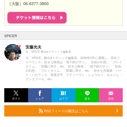
［大阪］06-6377-3800
SPICER
安藤光夫
元・SPICE 舞台&クラシック編集長
元「SPICE」舞台&クラシック編集長、2026年2月に退職し、現在フ
リーランス。好きな映画は「地下鉄のザジ」「自由の幻想」「プレイ
タイム」「田園に死す」etc. 好きな映画：「地下鉄のザジ」「自由
の幻想」「プレイタイム」「田園に死す」etc. 好きな作曲家：バー
ト・バカラック、筒美京平、スティーヴン・シュワルツ、セルジュ・
ゲンズブール、etc.
ポスト
シェア
はてブ
送る
送信
RSSフィードの購読はこちら