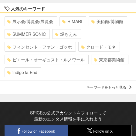
人気のキーワード
展示会/博覧会/展覧会
HIMARI
美術館/博物館
SUMMER SONIC
堀ちえみ
フィンセント・ファン・ゴッホ
クロード・モネ
ピエール・オーギュスト・ルノワール
東京都美術館
indigo la End
キーワードをもっと見る
SPICEの公式アカウントをフォローして
最新のエンタメ情報を手に入れよう
Follow on Facebook
Follow on X