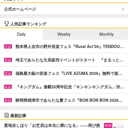
公式ホームページ
人気記事ランキング
Daily
Weekly
Monthly
熊本県人吉市の野外音楽フェス『Rural Act'26』TENDOU…
1
位
埼玉であらたな文具販売イベントがスタート 『まるっと…
2
位
福島最大級の音楽フェス『LIVE AZUMA 2026』無料で楽…
3
位
『キングダム』連載20周年記念「キンキンキングダム」渋…
4
位
静岡県焼津市であらたな夏フェス『BON BON BON 2026…
5
位
最新記事
貫地谷しほり「お芝居は本当に裸になる」――再び挑
NEW