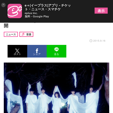
×
e＋(イープラス)アプリ - チケッ
ト・ニュース・スマチケ
表示
eplus inc.
無料 - Google Play
Czecho No Republic新アルバムから3作目のMV公
開
ニュース
音楽
2015.9.16
ポスト
シェア
送る