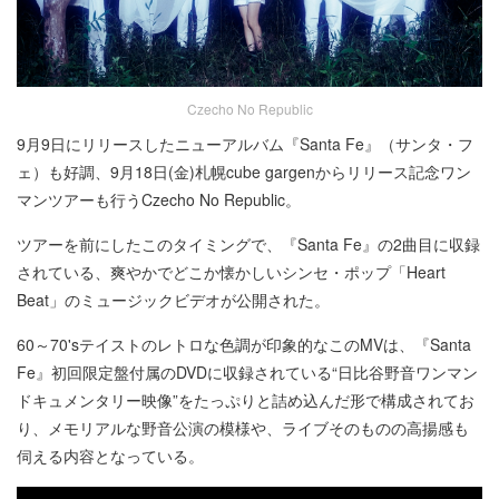
Czecho No Republic
9月9日にリリースしたニューアルバム『Santa Fe』（サンタ・フ
ェ）も好調、9月18日(金)札幌cube gargenからリリース記念ワン
マンツアーも行うCzecho No Republic。
ツアーを前にしたこのタイミングで、『Santa Fe』の2曲目に収録
されている、爽やかでどこか懐かしいシンセ・ポップ「Heart
Beat」のミュージックビデオが公開された。
60～70'sテイストのレトロな色調が印象的なこのMVは、『Santa
Fe』初回限定盤付属のDVDに収録されている“日比谷野音ワンマン
ドキュメンタリー映像”をたっぷりと詰め込んだ形で構成されてお
り、メモリアルな野音公演の模様や、ライブそのものの高揚感も
伺える内容となっている。