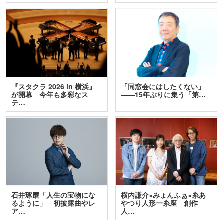
『スタクラ 2026 in 横浜』
「同窓会にはしたくない」
が開幕 今年も多彩なス
――15年ぶりに集う「第…
テ…
石井琢磨「人生の宝物にな
横内謙介×みょんふぁ×糸あ
るように」 初披露曲やレ
やつり人形一糸座 創作
ア…
人…