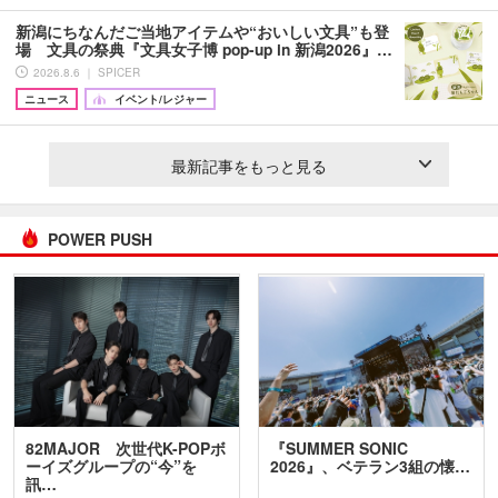
新潟にちなんだご当地アイテムや“おいしい文具”も登
場 文具の祭典『文具女子博 pop-up in 新潟2026』…
2026.8.6 ｜ SPICER
ニュース
イベント/レジャー
最新記事をもっと見る
POWER PUSH
82MAJOR 次世代K-POPボ
『SUMMER SONIC
ーイズグループの“今”を
2026』、ベテラン3組の懐…
訊…