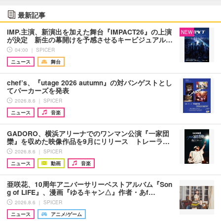
最新記事
IMP.主演、新演出を加えた舞台『IMPACT26』の上演
NEW
が決定 新生の幕開けを予感させるキービジュアル…
04:00 ｜ SPICER
ニュース
舞台
chef’s、『utage 2026 autumn』の対バンゲストとし
てパーカーズを発表
2026.8.6 ｜ SPICER
ニュース
音楽
GADORO、横浜アリーナでのワンマン公演『一家団
欒』を収めた映像作品を9月にリリース トレーラ…
2026.8.6 ｜ SPICER
ニュース
動画
音楽
亜咲花、10周年アニバーサリーベストアルバム『Son
g of LIFE』、漫画『ゆるキャン△』作者・あf…
2026.8.6 ｜ SPICER
ニュース
アニメ/ゲーム