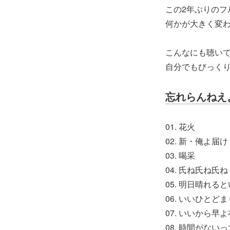
この2年ぶりのフ
何かが大きく変
こんなにも聴い
自分でもびっく
忘れらんねえ
01. 花火
02. 新・俺よ届け
03. 喝采
04. 氏ね氏ね氏ね
05. 明日晴れる
06. いいひとどま
07. いいから早
08. 時間がないっ