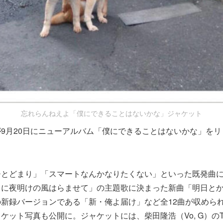
忘れらんねえよ「僕にできることはないかな」ジャケット
が9月20日にニューアルバム「僕にできることはないかな」を
とどまり」「スマートなんかなりたくない」といった既発曲に
ョに夜明けの風はらませて」の主題歌に決まった新曲「明日と
新録バージョンである「新・俺よ届け」など全12曲が収めら
ット写真も公開に。ジャケットには、柴田隆浩（Vo, G）のTwi