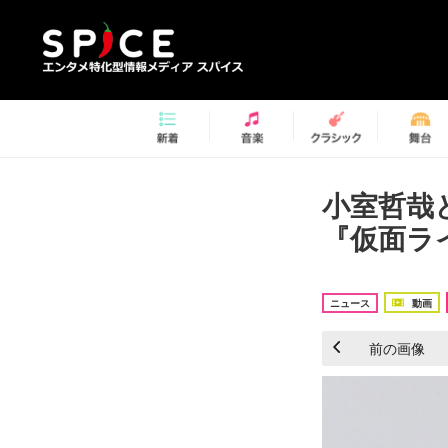
小室哲哉
『仮面ラ
ニュース
動画
前の画像