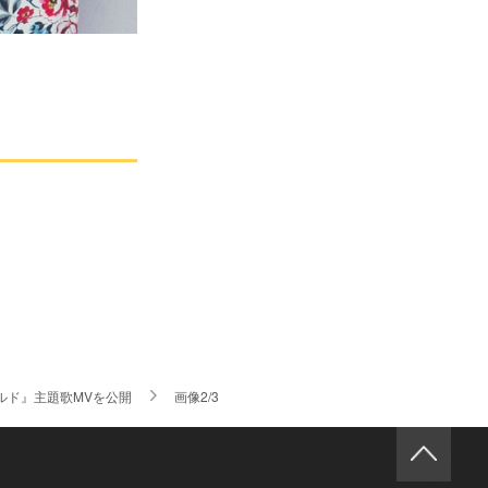
ルド』主題歌MVを公開
画像2/3