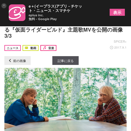
×
e＋(イープラス)アプリ - チケッ
ト・ニュース・スマチケ
表示
eplus inc.
無料 - Google Play
小室哲哉と浅倉大介の新ユニット・PANDORAによ
る『仮面ライダービルド』主題歌MVを公開の画像
3/3
SPICER+
2017.9.1
ニュース
動画
音楽
前の画像
記事に戻る