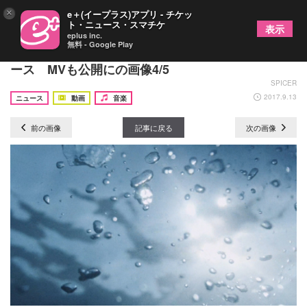
×
e＋(イープラス)アプリ - チケッ
ト・ニュース・スマチケ
表示
eplus inc.
無料 - Google Play
満島ひかり、シングル「群青」をアナログ盤でリリ
ース MVも公開にの画像4/5
SPICER
2017.9.13
ニュース
動画
音楽
前の画像
記事に戻る
次の画像