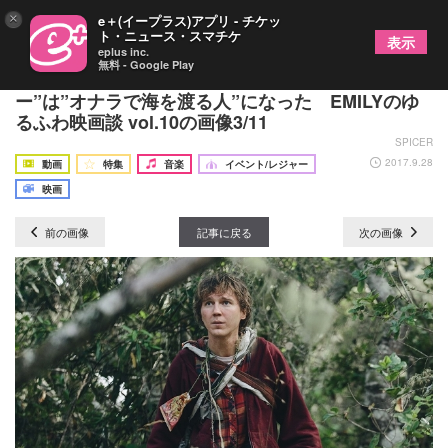
×
e＋(イープラス)アプリ - チケッ
ト・ニュース・スマチケ
表示
eplus inc.
無料 - Google Play
『スイス・アーミー・マン』“ハリー・ポッタ
ー”は”オナラで海を渡る人”になった EMILYのゆ
るふわ映画談 vol.10の画像3/11
SPICER
2017.9.28
動画
特集
音楽
イベント/レジャー
映画
前の画像
記事に戻る
次の画像